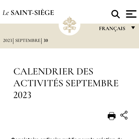
Le
SAINT-SIÈGE
FRANÇAIS
2023
SEPTEMBRE
30
FRANÇAIS
ENGLISH
ITALIANO
CALENDRIER DES
PORTUGUÊS
ACTIVITÉS SEPTEMBRE
ESPAÑOL
2023
DEUTSCH
POLSKI
العربيّة
中文