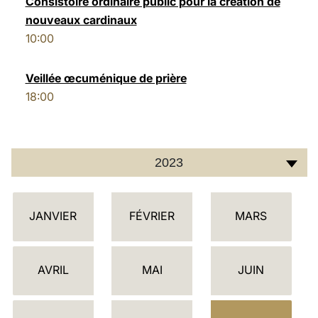
Consistoire ordinaire public pour la création de
nouveaux cardinaux
LATINE
10:00
Veillée œcuménique de prière
18:00
2023
C
JANVIER
FÉVRIER
MARS
A
L
E
AVRIL
MAI
JUIN
N
D