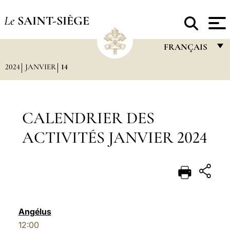
Le
SAINT-SIÈGE
FRANÇAIS
2024
JANVIER
14
FRANÇAIS
ENGLISH
ITALIANO
CALENDRIER DES
PORTUGUÊS
ACTIVITÉS JANVIER 2024
ESPAÑOL
DEUTSCH
POLSKI
العربيّة
Angélus
12:00
中文