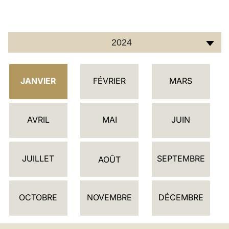
LATINE
2024
C
JANVIER
FÉVRIER
MARS
A
L
E
AVRIL
MAI
JUIN
N
D
JUILLET
SEPTEMBRE
R
AOÛT
I
E
OCTOBRE
NOVEMBRE
DÉCEMBRE
R