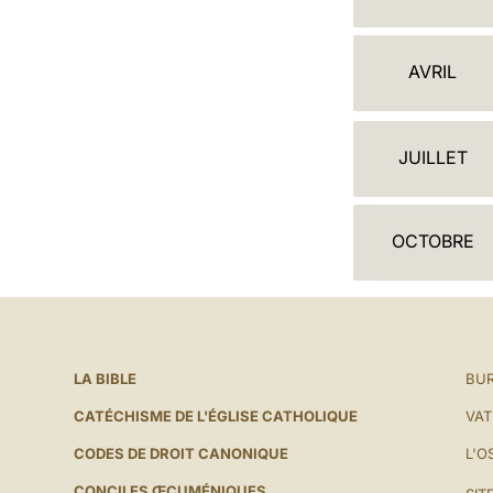
A
L
AVRIL
E
N
JUILLET
D
R
OCTOBRE
I
E
R
LA BIBLE
BUR
CATÉCHISME DE L'ÉGLISE CATHOLIQUE
VAT
CODES DE DROIT CANONIQUE
L'O
CONCILES ŒCUMÉNIQUES