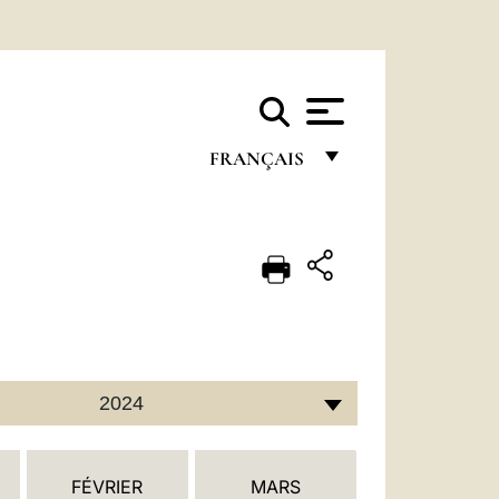
FRANÇAIS
FRANÇAIS
ENGLISH
ITALIANO
PORTUGUÊS
ESPAÑOL
2024
DEUTSCH
POLSKI
FÉVRIER
MARS