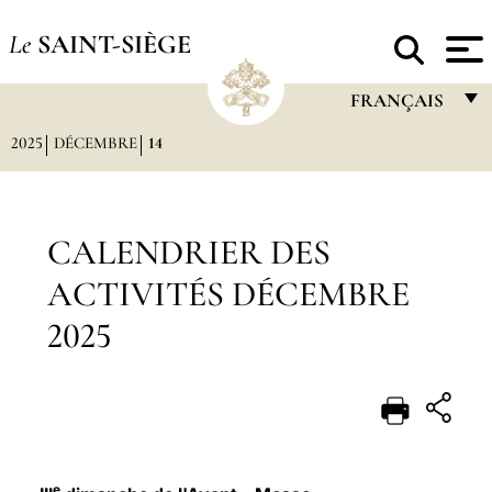
Le
SAINT-SIÈGE
FRANÇAIS
2025
DÉCEMBRE
14
FRANÇAIS
ENGLISH
ITALIANO
CALENDRIER DES
PORTUGUÊS
ACTIVITÉS DÉCEMBRE
ESPAÑOL
2025
DEUTSCH
POLSKI
العربيّة
中文
e