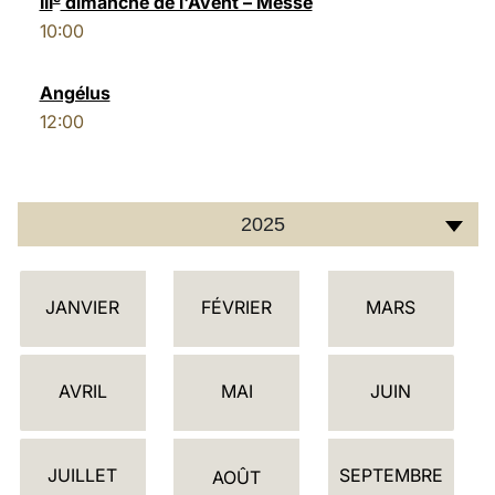
III
dimanche de l'Avent – Messe
10:00
LATINE
Angélus
12:00
2025
C
JANVIER
FÉVRIER
MARS
A
L
E
AVRIL
MAI
JUIN
N
D
JUILLET
SEPTEMBRE
R
AOÛT