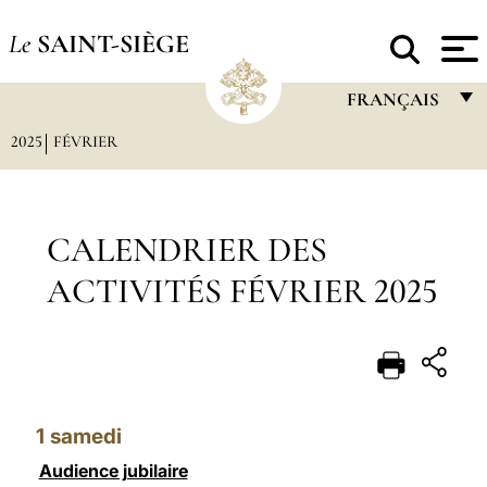
Le
SAINT-SIÈGE
FRANÇAIS
2025
FÉVRIER
FRANÇAIS
ENGLISH
ITALIANO
CALENDRIER DES
PORTUGUÊS
ACTIVITÉS FÉVRIER 2025
ESPAÑOL
DEUTSCH
POLSKI
1
samedi
العربيّة
Audience jubilaire
中文