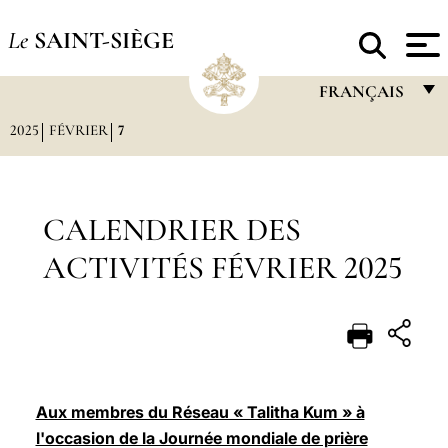
Le
SAINT-SIÈGE
FRANÇAIS
2025
FÉVRIER
7
FRANÇAIS
ENGLISH
ITALIANO
CALENDRIER DES
PORTUGUÊS
ACTIVITÉS FÉVRIER 2025
ESPAÑOL
DEUTSCH
POLSKI
العربيّة
Aux membres du Réseau « Talitha Kum » à
l'occasion de la Journée mondiale de prière
中文