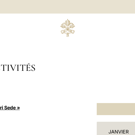
TIVITÉS
ri Sede »
C
JANVIER