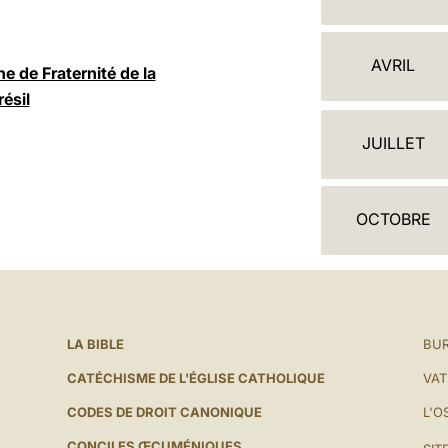
A
L
AVRIL
 de Fraternité de la
E
ésil
N
JUILLET
D
R
OCTOBRE
I
E
R
LA BIBLE
BUR
CATÉCHISME DE L'ÉGLISE CATHOLIQUE
VAT
CODES DE DROIT CANONIQUE
L'O
CONCILES ŒCUMÉNIQUES