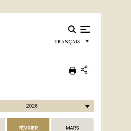
FRANÇAIS
FRANÇAIS
ENGLISH
ITALIANO
PORTUGUÊS
ESPAÑOL
2026
DEUTSCH
POLSKI
FÉVRIER
MARS