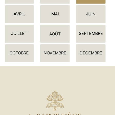
L
E
AVRIL
MAI
JUIN
N
D
JUILLET
SEPTEMBRE
R
AOÛT
I
E
OCTOBRE
NOVEMBRE
DÉCEMBRE
R