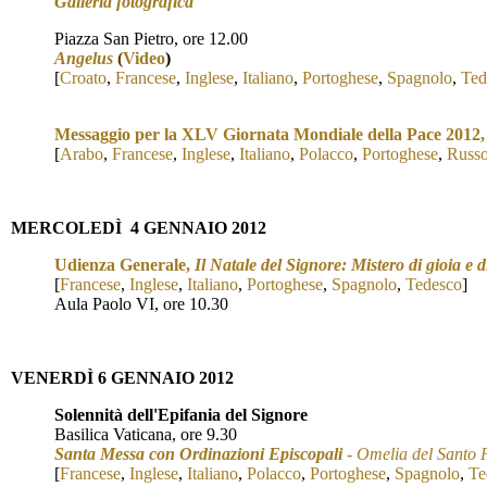
Galleria fotografica
Piazza San Pietro, ore 12.00
Angelus
(
Video
)
[
Croato
,
Francese
,
Inglese
,
Italiano
,
Portoghese
,
Spagnolo
,
Ted
Messaggio per la XLV Giornata Mondiale della Pace 2012
[
Arabo
,
Francese
,
Inglese
,
Italiano
,
Polacco
,
Portoghese
,
Russ
MERCOLED
Ì
4 GENNAIO 2012
Udienza Generale,
Il Natale del Signore: Mistero di gioia e d
[
Francese
,
Inglese
,
Italiano
,
Portoghese
,
Spagnolo
,
Tedesco
]
Aula Paolo VI, ore 10.30
VENERD
Ì 6 GENNAIO 2012
Solennità dell'Epifania del Signore
Basilica Vaticana, ore 9.30
Santa Messa con Ordinazioni Episcopali
- Omelia del Santo 
[
Francese
,
Inglese
,
Italiano
,
Polacco
,
Portoghese
,
Spagnolo
,
Te