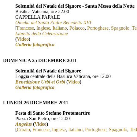
Solennità del Natale del Signore - Santa Messa della Notte
Basilica Vaticana, ore 22.00
CAPPELLA PAPALE
Omelia del Santo Padre Benedetto XVI
[
Francese
,
Inglese
,
Italiano
,
Polacco
,
Portoghese
,
Spagnolo
,
Te
Libretto della Celebrazione
(
Video
)
Galleria fotografica
DOMENICA 25 DICEMBRE 2011
Solennità del Natale del Signore
Loggia centrale della Basilica Vaticana, ore 12.00
Benedizione Urbi et Orbi
(
Video
)
Galleria fotografica
L
UNED
Ì
26 DICEMBRE 2011
Festa di Santo Stefano Protomartire
Piazza San Pietro, ore 12.00
Angelus
(
Video
)
[
Croato
,
Francese
,
Inglese
,
Italiano
,
Porto
ghese
,
Spagnolo
,
Ted