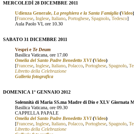
MERCOLED
Ì 28 DICEMBRE 2011
Udienza Generale,
La preghiera e la Santa Famiglia
(
Video
[
Francese
,
Inglese
,
Italiano
,
Portoghese
,
Spagnolo
,
Tedesco
]
Aula Paolo VI, ore 10.30
S
ABATO 31 DICEMBRE 2011
Vespri e
Te Deum
Basilica Vaticana, ore 17.00
Omelia del Santo Padre Benedetto XVI
(
Video
)
[
Francese
,
Inglese
,
Italiano
,
Polacco
,
Portoghese
,
Spagnolo
,
Te
Libretto della Celebrazione
Galleria fotografica
DOMENICA 1° GENNAIO 2012
Solennità di Maria SS.ma Madre di Dio e XLV Giornata M
Basilica Vaticana, ore 09.30
CAPPELLA PAPALE
Omelia del Santo Padre Benedetto XVI
(
Video
)
[
Francese
,
Inglese
,
Italiano
,
Polacco
,
Portoghese
,
Spagnol
o
,
Te
Libretto della Celebrazione