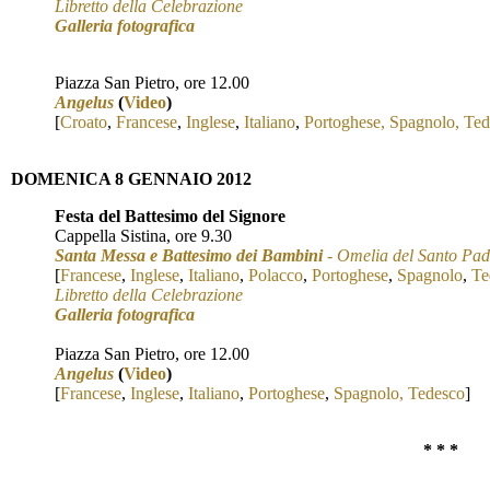
Libretto della Celebrazione
Galleria fotografica
Piazza San Pietro, ore 12.00
A
ngelus
(
Video
)
[
Croato
,
Francese
,
Inglese
,
Italiano
,
Port
oghese
,
Spagnolo
,
Ted
D
OMENICA 8 GENNAIO 2012
Festa del Battesimo del Signore
Cappella Sistina, ore 9.30
Santa Messa e Battesimo dei Bambini
- Omelia del Santo Pad
[
Francese
,
Inglese
,
Italiano
,
Polacco
,
Porto
ghese
,
Spagnolo
,
Te
Libretto della Celebrazione
Galleria fotografica
Piazza San Pietro, ore 12.00
Angelus
(
Video
)
[
Francese
,
Inglese
,
Italiano
,
Portoghese
,
Spagnolo
,
Tedesco
]
* * *