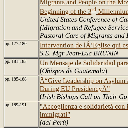
Migrants and People on the Mov
rd
Beginning of the 3
Millenniu
United States Conference of Ca
(Migration and Refugee Services
Pastoral Care of Migrants and 
pp. 177-180
Intervention de lÂ’Eglise qui e
S.E. Mgr Jean-Luc BRUNIN
pp. 181-183
Un Mensaje de Solidaridad para
(
Obispos de Guatemala
)
pp. 185-188
Â“Give Leadership on Asylum 
During EU PresidencyÂ”
(
Irish Bishops Call on Their G
pp. 189-191
"Accoglienza e solidarietà con 
immigrati"
(dal Perù)