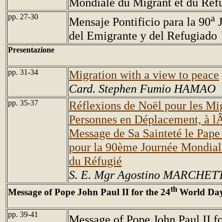
Mondiale du Migrant et du Réf
pp. 27-30
a
Mensaje Pontificio para la 90
J
del Emigrante y del Refugiado
Presentazione
pp. 31-34
Migration with a view to peace
Card. Stephen Fumio HAMAO
pp. 35-37
Réflexions de Noël pour les Mig
Personnes en Déplacement, à l
Message de Sa Sainteté le Pape 
pour la 90ème Journée Mondial
du Réfugié
S. E. Mgr Agostino MARCHET
th
Message of Pope John Paul II for the 24
World Day
pp. 39-41
Message of Pope John Paul II fo