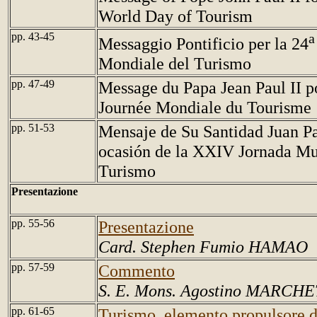
World Day of Tourism
pp. 43-45
a
Messaggio Pontificio per la 24
Mondiale del Turismo
pp. 47-49
Message du Papa Jean Paul II 
Journée Mondiale du Tourisme
pp. 51-53
Mensaje de Su Santidad Juan Pa
ocasión de la XXIV Jornada Mu
Turismo
Presentazione
pp. 55-56
Presentazione
Card. Stephen Fumio HAMAO
pp. 57-59
Commento
S. E. Mons. Agostino MARCH
pp. 61-65
Turismo, elemento propulsore di