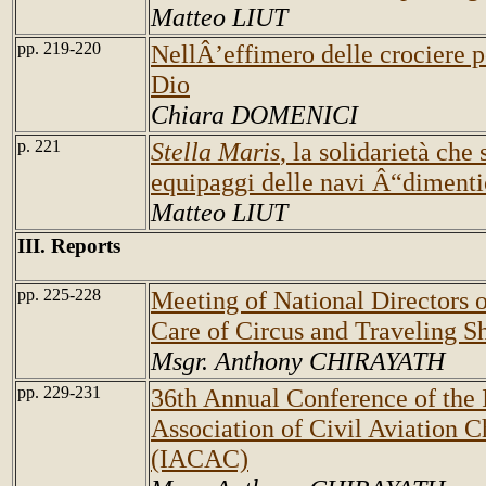
Matteo LIUT
pp. 219-220
NellÂ’effimero delle crociere p
Dio
Chiara DOMENICI
p. 221
Stella Maris
, la solidarietà che 
equipaggi delle navi Â“diment
Matteo LIUT
III. Reports
pp. 225-228
Meeting of National Directors o
Care of Circus and Traveling 
Msgr. Anthony CHIRAYATH
pp. 229-231
36th Annual Conference of the 
Association of Civil Aviation C
(IACAC)