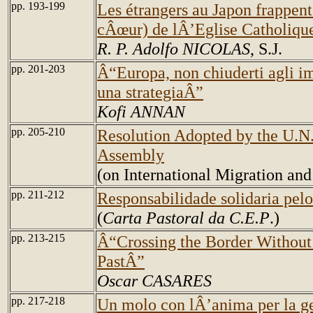
pp. 193-199
Les étrangers au Japon frappent 
cÂœur) de lÂ’Eglise Catholiqu
R. P. Adolfo NICOLAS
, S.J.
pp. 201-203
Â“Europa, non chiuderti agli i
una strategiaÂ”
Kofi ANNAN
pp. 205-210
Resolution Adopted by the U.N
Assembly
(on International Migration an
pp. 211-212
Responsabilidade solidaria pe
(
Carta Pastoral da C.E.P
.)
pp. 213-215
Â“Crossing the Border Without
PastÂ”
Oscar CASARES
pp. 217-218
Un molo con lÂ’anima per la g