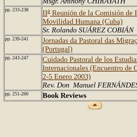
Msgr. Anthony CHIRAYATH
pp. 233-238
a
II
Reunión de la Comisión de P
Movilidad Humana (Cuba)
Sr. Rolando SUÁREZ COBIÁN
pp. 239-241
Jornadas da Pastoral das Migra
(Portugal)
pp. 243-247
Cuidado Pastoral de los Estudia
Internacionales (Encuentro de O
2-5 Enero 2003)
Rev. Don
Manuel FERNÁNDE
pp. 251-260
Book Reviews