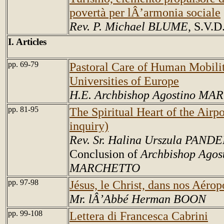
povertà per lÂ’armonia sociale
Rev. P. Michael BLUME
, S.V.D
I. Articles
pp. 69-79
Pastoral Care of Human Mobilit
Universities of Europe
H.E. Archbishop Agostino M
pp. 81-95
The Spiritual Heart of the Airpor
inquiry)
Rev. Sr. Halina Urszula PAND
Conclusion of
Archbishop Agos
MARCHETTO
pp. 97-98
Jésus, le Christ, dans nos Aérop
Mr. lÂ’Abbé Herman BOON
pp. 99-108
Lettera di Francesca Cabrini