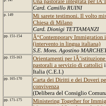
Una pastorale integrata per lÂ’I
Card. Camillo RUINI
p. 149
Mi sarete testimoni. Il volto mi
Chiesa di Milano
Card. Dionigi TETTAMANZI
pp. 151-154
Â“Contemporary Immigration i
(intervento in lingua italiana)
S.E. Mons. Agostino MARCHE
pp. 155-163
Orientamenti per lÂ’istituzione 
pastorali a servizio di cattolici
i
Italia (C.E.I.)
pp. 165-170
Carta dei Diritti e dei Doveri pe
convivenza
(Delibera del Consiglio Comun
pp. 171-175
Ministering Together for Immig