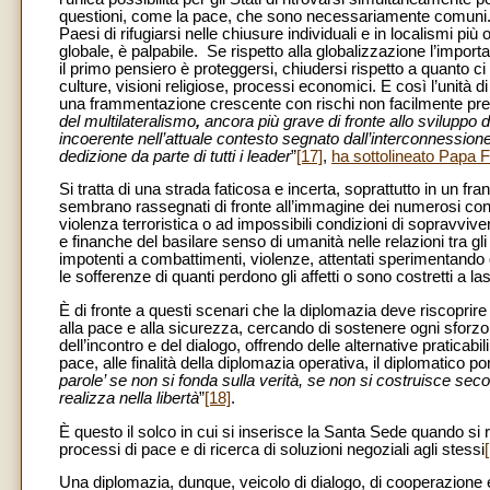
questioni, come la pace, che sono necessariamente comuni. I
Paesi di rifugiarsi nelle chiusure individuali e in localismi 
globale, è palpabile. Se rispetto alla globalizzazione l’impor
il primo pensiero è proteggersi, chiudersi rispetto a quanto ci
culture, visioni religiose, processi economici. E così l’unità di
una frammentazione crescente con rischi non facilmente preve
del multilateralismo
,
ancora più grave di fronte allo sviluppo
incoerente nell’attuale contesto segnato dall’interconnession
dedizione da parte di tutti i leader
”
[17]
,
ha sottolineato Papa 
Si tratta di una strada faticosa e incerta, soprattutto in un fra
sembrano rassegnati di fronte all’immagine dei numerosi conflitt
violenza terroristica o ad impossibili condizioni di sopravviv
e finanche del basilare senso di umanità nelle relazioni tra gli 
impotenti a combattimenti, violenze, attentati sperimentando q
le sofferenze di quanti perdono gli affetti o sono costretti a
È di fronte a questi scenari che la diplomazia deve riscoprir
alla pace e alla sicurezza, cercando di sostenere ogni sforzo
dell’incontro e del dialogo, offrendo delle alternative praticabil
pace, alle finalità della diplomazia operativa, il diplomatico 
parole’ se non si fonda sulla verità, se non si costruisce seco
realizza nella libertà
”
[18]
.
È questo il solco in cui si inserisce la Santa Sede quando si r
processi di pace e di ricerca di soluzioni negoziali agli stessi
Una diplomazia, dunque, veicolo di dialogo, di cooperazione e 