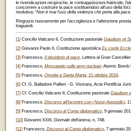
le rivendicazioni reciproche, le contrapposizioni fratricide, l’i
concorrere a costruire la pace sostituendosi all’uso della fo
risolutiva: “
Non è mai l’uso della violenza che porta alla pac
Ringrazio nuovamente per l’accoglienza e l’attenzione prestat
traguardi.
[1]
Concilio Vaticano II, Costituzione pastorale
Gaudium et S
[2]
Giovanni Paolo II, Costituzione apostolica
Ex corde Eccle
[3]
Francesco
,
Il desiderio di pace
,
Lettera al Gran Cancellier
[4]
Francesco,
Messaggio sulle armi nucleari
, Atomic Bomb 
[5]
Francesco,
Omelia a Santa Marta
, 21 ottobre 2016
.
[6]
Cf. G. Balladore Pallieri - G. Vismara,
Acta Pontificia J
[7]
Cf. Concilio Vaticano II, Costituzione pastorale
Gaudium e
[8]
Francesco,
Discorso all’incontro con i Nunzi Apostolici
, 1
[9]
Francesco,
Discorso al Corpo diplomatico
, 9 gennaio 201
[10]
Giovanni XXIII,
Giornale dell’anima
, n. 748.
[11]
Francesco,
Discorso al Corpo diplomatico
, 7 gennaio 20