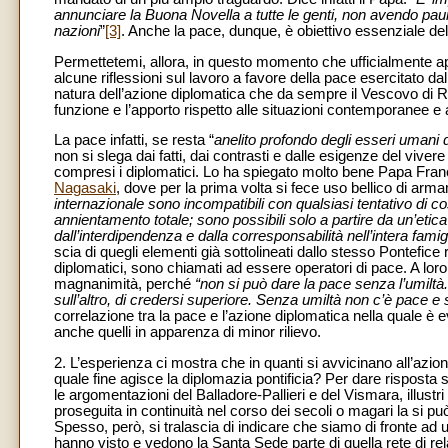
annunciare la Buona Novella a tutte le genti, non avendo paura
nazioni
”
[3]
. Anche la pace, dunque, è obiettivo essenziale del
Permettetemi, allora, in questo momento che ufficialmente apr
alcune riflessioni sul lavoro a favore della pace esercitato da
natura dell’azione diplomatica che da sempre il Vescovo di 
funzione e l’apporto rispetto alle situazioni contemporanee e a
La pace infatti, se resta “
anelito profondo degli esseri umani di
non si slega dai fatti, dai contrasti e dalle esigenze del viver
compresi i diplomatici. Lo ha spiegato molto bene Papa Fra
Nagasaki
, dove per la prima volta si fece uso bellico di arma
internazionale sono incompatibili con qualsiasi tentativo di c
annientamento totale; sono possibili solo a partire da un’etica
dall’interdipendenza e dalla corresponsabilità nell’intera fam
scia di quegli elementi già sottolineati dallo stesso Pontefice
diplomatici, sono chiamati ad essere operatori di pace. A loro
magnanimità, perché
“non si può dare la pace senza l’umiltà
sull’altro, di credersi superiore. Senza umiltà non c’è pace e
correlazione tra la pace e l’azione diplomatica nella quale è e
anche quelli in apparenza di minor rilievo.
2. L’esperienza ci mostra che in quanti si avvicinano all’azi
quale fine agisce la diplomazia pontificia? Per dare risposta
le argomentazioni del Balladore-Pallieri e del Vismara, illustr
proseguita in continuità nel corso dei secoli o magari la si p
Spesso, però, si tralascia di indicare che siamo di fronte a
hanno visto e vedono la Santa Sede parte di quella rete di relazi