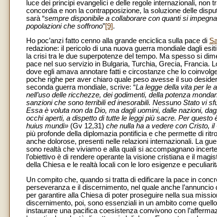
luce dei principi evangelici e delle regole internazionali, no
concordia e non la contrapposizione, la soluzione delle dispu
sarà “
sempre disponibile a collaborare con quanti si impegnano
popolazioni che soffrono
”
[9]
.
Ho poc’anzi fatto cenno alla grande enciclica sulla pace di
Sa
redazione: il pericolo di una nuova guerra mondiale dagli esiti 
la crisi tra le due superpotenze del tempo. Ma spesso si dime
pace nel suo servizio in Bulgaria, Turchia, Grecia, Francia. 
dove egli amava annotare fatti e circostanze che lo coinvolg
poche righe per aver chiaro quale peso avesse il suo desideri
seconda guerra mondiale, scrive: “
La legge della vita per le a
nell’uso delle ricchezze, dei godimenti, della potenza mondan
sanzioni che sono terribili ed inesorabili. Nessuno Stato vi s
Essa è voluta non da Dio, ma dagli uomini, dalle nazioni, dagl
occhi aperti, a dispetto di tutte le leggi più sacre. Per questo
huius mundi»
(Gv 12,31)
che nulla ha a vedere con Cristo, i
più profonde della diplomazia pontificia e che permette di ritro
anche dolorose, presenti nelle relazioni internazionali. La gue
sono realtà che viviamo e alla quali si accompagnano incerte
l’obiettivo è di rendere operante la visione cristiana e il mag
della Chiesa e le realtà locali con le loro esigenze e peculiari
Un compito che, quando si tratta di edificare la pace in con
perseveranza e il discernimento, nel quale anche l’annuncio d
per garantire alla Chiesa di poter proseguire nella sua mis
discernimento, poi, sono essenziali in un ambito come quello 
instaurare una pacifica coesistenza convivono con l’affermazi