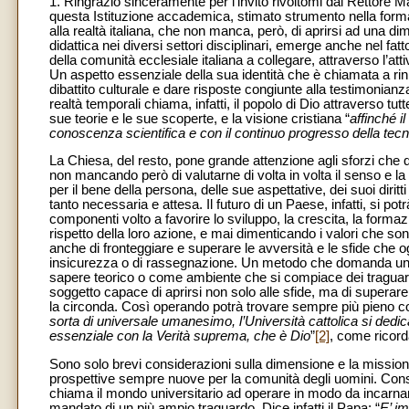
1. Ringrazio sinceramente per l’invito rivoltomi dal Rettore M
questa Istituzione accademica, stimato strumento nella form
alla realtà italiana, che non manca, però, di aprirsi ad una dim
didattica nei diversi settori disciplinari, emerge anche nel fa
della comunità ecclesiale italiana a collegare, attraverso l’att
Un aspetto essenziale della sua identità che è chiamata a ri
dibattito culturale e dare risposte congiunte alla testimonianz
realtà temporali chiama, infatti, il popolo di Dio attraverso tut
sue teorie e le sue scoperte, e la visione cristiana “
affinché i
conoscenza scientifica e con il continuo progresso della tecn
La Chiesa, del resto, pone grande attenzione agli sforzi che
non mancando però di valutarne di volta in volta il senso e la
per il bene della persona, delle sue aspettative, dei suoi diri
tanto necessaria e attesa. Il futuro di un Paese, infatti, si p
componenti volto a favorire lo sviluppo, la crescita, la formazi
rispetto della loro azione, e mai dimenticando i valori che so
anche di fronteggiare e superare le avversità e le sfide che o
insicurezza o di rassegnazione. Un metodo che domanda un ru
sapere teorico o come ambiente che si compiace dei traguardi
soggetto capace di aprirsi non solo alle sfide, ma di superare
la circonda. Così operando potrà trovare sempre più pieno com
sorta di universale umanesimo, l’Università cattolica si dedica
essenziale con la Verità suprema, che è Dio
”
[2]
, come ricord
Sono solo brevi considerazioni sulla dimensione e la missione
prospettive sempre nuove per la comunità degli uomini. Cons
chiama il mondo universitario ad operare in modo da incarnare
mandato di un più ampio traguardo. Dice infatti il Papa: “
E’ im