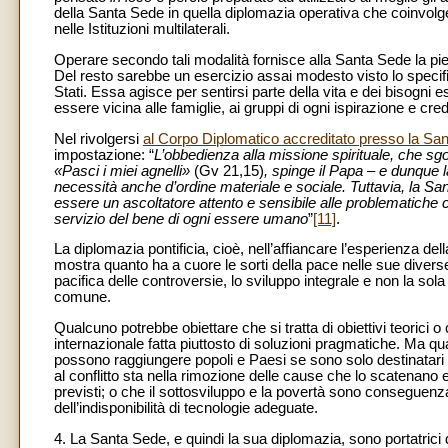
della Santa Sede in quella diplomazia operativa che coinvolge
nelle Istituzioni multilaterali.
Operare secondo tali modalità fornisce alla Santa Sede la pien
Del resto sarebbe un esercizio assai modesto visto lo specifi
Stati. Essa agisce per sentirsi parte della vita e dei bisogni
essere vicina alle famiglie, ai gruppi di ogni ispirazione e cred
Nel rivolgersi
al Corpo Diplomatico accreditato presso la San
impostazione: “
L’obbedienza alla missione spirituale, che sgor
«Pasci i miei agnelli»
(Gv 21,15)
, spinge il Papa – e dunque 
necessità anche d’ordine materiale e sociale. Tuttavia, la San
essere un ascoltatore attento e sensibile alle problematiche c
servizio del bene di ogni essere umano
”
[11]
.
La diplomazia pontificia, cioè, nell’affiancare l’esperienza del
mostra quanto ha a cuore le sorti della pace nelle sue diverse 
pacifica delle controversie, lo sviluppo integrale e non la sola 
comune.
Qualcuno potrebbe obiettare che si tratta di obiettivi teorici 
internazionale fatta piuttosto di soluzioni pragmatiche. Ma 
possono raggiungere popoli e Paesi se sono solo destinatari di 
al conflitto sta nella rimozione delle cause che lo scatenano e
previsti; o che il sottosviluppo e la povertà sono conseguenza 
dell’indisponibilità di tecnologie adeguate.
4. La Santa Sede, e quindi la sua diplomazia, sono portatrici 