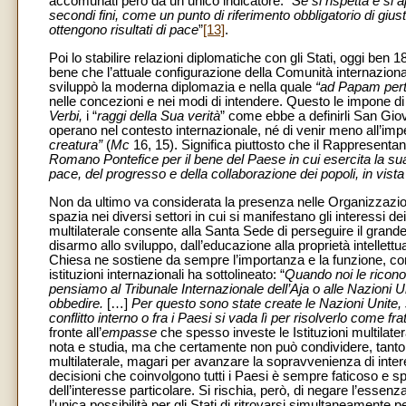
accomunati però da un unico indicatore: “
Se si rispetta e si 
secondi fini, come un punto di riferimento obbligatorio di g
ottengono risultati di pace
”
[13]
.
Poi lo stabilire relazioni diplomatiche con gli Stati, oggi ben 
bene che l’attuale configurazione della Comunità internaziona
sviluppò la moderna diplomazia e nella quale
“ad Papam perti
nelle concezioni e nei modi di intendere. Questo le impone di r
Verbi,
i “
raggi della Sua verità
” come ebbe a definirli San Giov
operano nel contesto internazionale, né di venir meno all’imp
creatura”
(
Mc
16, 15).
Significa piuttosto che il Rappresentante
Romano Pontefice per il bene del Paese in cui esercita la sua
pace, del progresso e della collaborazione dei popoli, in vista
Non da ultimo va considerata la presenza nelle Organizzazioni
spazia nei diversi settori in cui si manifestano gli interessi d
multilaterale consente alla Santa Sede di perseguire il grande
disarmo allo sviluppo, dall’educazione alla proprietà intellet
Chiesa ne sostiene da sempre l’importanza e la funzione, com
istituzioni internazionali ha sottolineato: “
Quando noi le ricono
pensiamo al Tribunale Internazionale dell’Aja o alle Nazioni
obbedire.
[…]
Per questo sono state create le Nazioni Unite, s
conflitto interno o fra i Paesi si vada lì per risolverlo come fra
fronte all’
empasse
che spesso investe le Istituzioni multilater
nota e studia, ma che certamente non può condividere, tanto m
multilaterale, magari per avanzare la sopravvenienza di intere
decisioni che coinvolgono tutti i Paesi è sempre faticoso e sp
dell’interesse particolare. Si rischia, però, di negare l’essen
l’unica possibilità per gli Stati di ritrovarsi simultaneamente