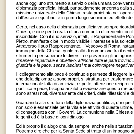
anche oggi uno strumento a servizio della umana convivenza e 
diplomazia pontificia, infatti, pur saldamente ancorata dalla s
missione universale della Chiesa, resta proiettata nell’opera 
dall’essere equilibrio, è in primo luogo sinonimo ed effetto dell
Certo, nel caso della diplomazia pontificia va sempre ricorda
Chiesa, e cioè per la realtà di una comunità di credenti con il s
inscindibile. Con il suo servizio, infatti, il Rappresentante P
Pietro, manifesta cioè in modo visibile l’interesse e la solleci
Attraverso il suo Rappresentante, il Vescovo di Roma instaur
immagine della Chiesa, quale realtà di comunione tra il cen
strumento per superare le diversità e prevenire gli antagonism
rimanere imparziale e obiettivo, affinché tutte le parti trovino 
giustizia e la pace, senza lasciarsi mai coinvolgere negativ
Il collegamento alla pace è continuo e permette di leggere la c
che della diplomazia sono propri, si struttura per trasforma
internazionale fatta di amicizia, rispetto, attenzione reciproc
pontifica e pace, bisogna anzitutto evidenziare questo metodo 
sono altresì noti, diversamente dai criteri, dalle riflessioni e da
Guardando alla struttura della diplomazia pontificia, dunque, 
non solo è essenziale per la vita e le attività di queste ulti
di conseguenza con i Governi. La comunione nella Chiesa e d
le genti ed è la base di ogni dialogo.
Ed è proprio il dialogo che, da sempre, anche nelle situazioni p
Potremo dire che per la Santa Sede si tratta di un impegno stru