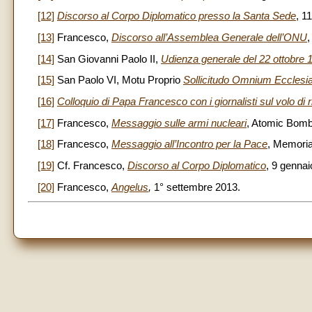
[12]
Discorso al Corpo Diplomatico presso la Santa Sede
, 1
[13]
Francesco,
Discorso all’Assemblea Generale dell’ONU
,
[14]
San Giovanni Paolo II,
Udienza generale del 22 ottobre 
[15]
San Paolo VI, Motu Proprio
Sollicitudo Omnium Ecclesi
[16]
Colloquio di Papa Francesco con i giornalisti sul volo di 
[17]
Francesco,
Messaggio sulle armi nucleari
, Atomic Bomb
[18]
Francesco,
Messaggio all’Incontro per la Pace
, Memoria
[19]
Cf. Francesco,
Discorso al Corpo Diplomatico
, 9 gennai
[20]
Francesco,
Angelus
,
1° settembre 2013.