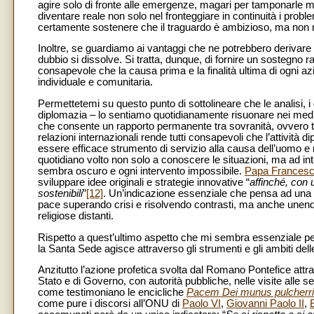
agire solo di fronte alle emergenze, magari per tamponarle m
diventare reale non solo nel fronteggiare in continuità i prob
certamente sostenere che il traguardo è ambizioso, ma non neg
Inoltre, se guardiamo ai vantaggi che ne potrebbero derivare 
dubbio si dissolve. Si tratta, dunque, di fornire un sostegno rag
consapevole che la causa prima e la finalità ultima di ogni a
individuale e comunitaria.
Permettetemi su questo punto di sottolineare che le analisi, 
diplomazia – lo sentiamo quotidianamente risuonare nei media
che consente un rapporto permanente tra sovranità, ovvero tr
relazioni internazionali rende tutti consapevoli che l’attività 
essere efficace strumento di servizio alla causa dell’uomo 
quotidiano volto non solo a conoscere le situazioni, ma ad int
sembra oscuro e ogni intervento impossibile.
Papa Frances
sviluppare idee originali e strategie innovative “
affinché, con 
sostenibili
”
[12]
. Un’indicazione essenziale che pensa ad una 
pace superando crisi e risolvendo contrasti, ma anche unendo 
religiose distanti.
Rispetto a quest’ultimo aspetto che mi sembra essenziale per l
la Santa Sede agisce attraverso gli strumenti e gli ambiti delle
Anzitutto l’azione profetica svolta dal Romano Pontefice attrave
Stato e di Governo, con autorità pubbliche, nelle visite alle sed
come testimoniano le encicliche
Pacem Dei munus pulcher
come pure i discorsi all’ONU di
Paolo VI
,
Giovanni Paolo II
,