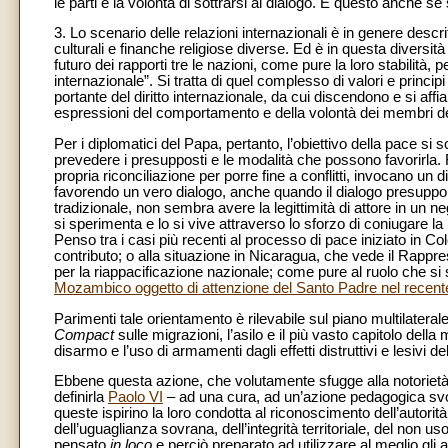
le parti e la volontà di sottrarsi al dialogo. E questo anche se s
3. Lo scenario delle relazioni internazionali è in genere descr
culturali e finanche religiose diverse. Ed è in questa diversit
futuro dei rapporti tre le nazioni, come pure la loro stabilità,
internazionale”. Si tratta di quel complesso di valori e princip
portante del diritto internazionale, da cui discendono e si aff
espressioni del comportamento e della volontà dei membri de
Per i diplomatici del Papa, pertanto, l’obiettivo della pace s
prevedere i presupposti e le modalità che possono favorirla. F
propria riconciliazione per porre fine a conflitti, invocano un
favorendo un vero dialogo, anche quando il dialogo presuppo
tradizionale, non sembra avere la legittimità di attore in un n
si sperimenta e lo si vive attraverso lo sforzo di coniugare la 
Penso tra i casi più recenti al processo di pace iniziato in C
contributo; o alla situazione in Nicaragua, che vede il Rapp
per la riappacificazione nazionale; come pure al ruolo che si s
Mozambico oggetto di attenzione del Santo Padre nel recent
Parimenti tale orientamento è rilevabile sul piano multilateral
Compact
sulle migrazioni, l’asilo e il più vasto capitolo della
disarmo e l’uso di armamenti dagli effetti distruttivi e lesivi de
Ebbene questa azione, che volutamente sfugge alla notorietà, s
definirla
Paolo VI
– ad una cura, ad un’azione pedagogica svol
queste ispirino la loro condotta al riconoscimento dell’autorità 
dell’uguaglianza sovrana, dell’integrità territoriale, del non 
pensato
in loco
e perciò preparato ad utilizzare al meglio gl