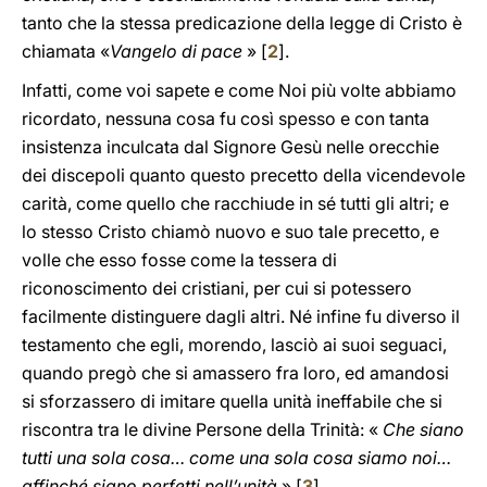
tanto che la stessa predicazione della legge di Cristo è
chiamata «
Vangelo di pace
» [
2
].
Infatti, come voi sapete e come Noi più volte abbiamo
ricordato, nessuna cosa fu così spesso e con tanta
insistenza inculcata dal Signore Gesù nelle orecchie
dei discepoli quanto questo precetto della vicendevole
carità, come quello che racchiude in sé tutti gli altri; e
lo stesso Cristo chiamò nuovo e suo tale precetto, e
volle che esso fosse come la tessera di
riconoscimento dei cristiani, per cui si potessero
facilmente distinguere dagli altri. Né infine fu diverso il
testamento che egli, morendo, lasciò ai suoi seguaci,
quando pregò che si amassero fra loro, ed amandosi
si sforzassero di imitare quella unità ineffabile che si
riscontra tra le divine Persone della Trinità: «
Che siano
tutti una sola cosa… come una sola cosa siamo noi…
affinché siano perfetti nell’unità
» [
3
].