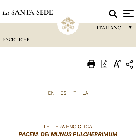
La
SANTA SEDE
ITALIANO
ENCICLICHE
FRANÇAIS
ENGLISH
ITALIANO
PORTUGUÊS
ESPAÑOL
EN
-
ES
-
IT
-
LA
DEUTSCH
POLSKI
العربيّة
LETTERA ENCICLICA
PACEM, DEI MUNUS PULCHERRIMUM
中文