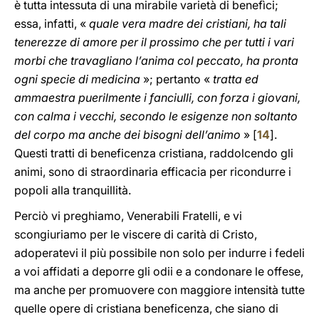
è tutta intessuta di una mirabile varietà di benefìci;
essa, infatti, «
quale vera madre dei cristiani, ha tali
tenerezze di amore per il prossimo che per tutti i vari
morbi che travagliano l’anima col peccato, ha pronta
ogni specie di medicina
»; pertanto «
tratta ed
ammaestra puerilmente i fanciulli, con forza i giovani,
con calma i vecchi, secondo le esigenze non soltanto
del corpo ma anche dei bisogni dell’animo
» [
14
].
Questi tratti di beneficenza cristiana, raddolcendo gli
animi, sono di straordinaria efficacia per ricondurre i
popoli alla tranquillità.
Perciò vi preghiamo, Venerabili Fratelli, e vi
scongiuriamo per le viscere di carità di Cristo,
adoperatevi il più possibile non solo per indurre i fedeli
a voi affidati a deporre gli odii e a condonare le offese,
ma anche per promuovere con maggiore intensità tutte
quelle opere di cristiana beneficenza, che siano di