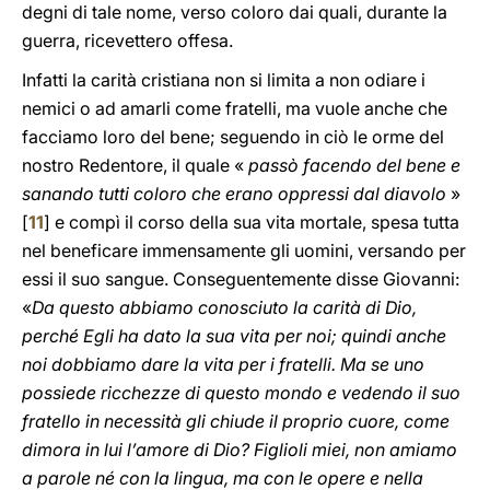
degni di tale nome, verso coloro dai quali, durante la
guerra, ricevettero offesa.
Infatti la carità cristiana non si limita a non odiare i
nemici o ad amarli come fratelli, ma vuole anche che
facciamo loro del bene; seguendo in ciò le orme del
nostro Redentore, il quale «
passò facendo del bene e
sanando tutti coloro che erano oppressi dal diavolo
»
[
11
] e compì il corso della sua vita mortale, spesa tutta
nel beneficare immensamente gli uomini, versando per
essi il suo sangue. Conseguentemente disse Giovanni:
«
Da questo abbiamo conosciuto la carità di Dio,
perché Egli ha dato la sua vita per noi; quindi anche
noi dobbiamo dare la vita per i fratelli. Ma se uno
possiede ricchezze di questo mondo e vedendo il suo
fratello in necessità gli chiude il proprio cuore, come
dimora in lui l’amore di Dio? Figlioli miei, non amiamo
a parole né con la lingua, ma con le opere e nella