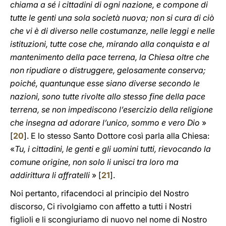
chiama a sé i cittadini di ogni nazione, e compone di
tutte le genti una sola società nuova; non si cura di ciò
che vi è di diverso nelle costumanze, nelle leggi e nelle
istituzioni, tutte cose che, mirando alla conquista e al
mantenimento della pace terrena, la Chiesa oltre che
non ripudiare o distruggere, gelosamente conserva;
poiché, quantunque esse siano diverse secondo le
nazioni, sono tutte rivolte allo stesso fine della pace
terrena, se non impediscono l’esercizio della religione
che insegna ad adorare l’unico, sommo e vero Dio
»
[
20
]. E lo stesso Santo Dottore così parla alla Chiesa:
«
Tu, i cittadini, le genti e gli uomini tutti, rievocando la
comune origine, non solo li unisci tra loro ma
addirittura li affratelli
» [
21
].
Noi pertanto, rifacendoci al principio del Nostro
discorso, Ci rivolgiamo con affetto a tutti i Nostri
figlioli e li scongiuriamo di nuovo nel nome di Nostro