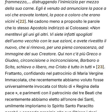
frammezzo,… distruggendo l’inimicizia per mezzo
della sua carne. Egli è venuto ad annunciare la pace a
voi che eravate lontani, la pace a coloro che erano
vicini
»[
22
]. Né cadono meno a proposito le parole
che lo stesso Apostolo indirizzò ai Colossesi: «
Non
mentitevi gli uni gli altri. Vi siete infatti spogliati
dell’uomo vecchio con le sue azioni, e avete rivestito il
nuovo, che si rinnova, per una piena conoscenza, ad
immagine del suo Creatore. Qui non c’é più Greco o
Giudeo, circoncisione o incirconcisione, Barbaro o
Scita, schiavo o libero, ma Cristo è tutto in tutti
» [
23
].
Frattanto, confidando nel patrocinio di Maria Vergine
Immacolata, che recentemente abbiamo voluto fosse
universalmente invocata col titolo di « Regina della
pace », e parimenti con il patrocinio dei tre Beati che
recentemente abbiamo eletto all’onore dei Santi,
umilmente imploriamo lo Spirito Santo Paraclito