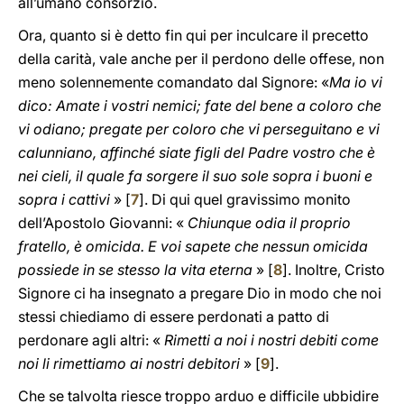
all’umano consorzio.
Ora, quanto si è detto fin qui per inculcare il precetto
della carità, vale anche per il perdono delle offese, non
meno solennemente comandato dal Signore: «
Ma io vi
dico: Amate i vostri nemici; fate del bene a coloro che
vi odiano; pregate per coloro che vi perseguitano e vi
calunniano, affinché siate figli del Padre vostro che è
nei cieli, il quale fa sorgere il suo sole sopra i buoni e
sopra i cattivi
» [
7
]. Di qui quel gravissimo monito
dell’Apostolo Giovanni: «
Chiunque odia il proprio
fratello, è omicida. E voi sapete che nessun omicida
possiede in se stesso la vita eterna
» [
8
]. Inoltre, Cristo
Signore ci ha insegnato a pregare Dio in modo che noi
stessi chiediamo di essere perdonati a patto di
perdonare agli altri: «
Rimetti a noi i nostri debiti come
noi li rimettiamo ai nostri debitori
» [
9
].
Che se talvolta riesce troppo arduo e difficile ubbidire