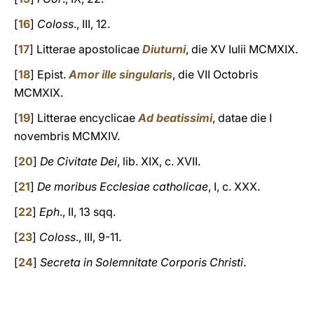
[
16
]
Coloss
., III, 12.
[
17
] Litterae apostolicae
Diuturni
, die XV Iulii MCMXIX.
[
18
] Epist.
Amor ille singularis
, die VII Octobris
MCMXIX.
[
19
] Litterae encyclicae
Ad beatissimi
, datae die I
novembris MCMXIV.
[
20
]
De Civitate Dei
, lib. XIX, c. XVII.
[
21
]
De moribus Ecclesiae catholicae
, I, c. XXX.
[
22
]
Eph
., II, 13 sqq.
[
23
]
Coloss
., III, 9-11.
[
24
]
Secreta in Solemnitate Corporis Christi
.