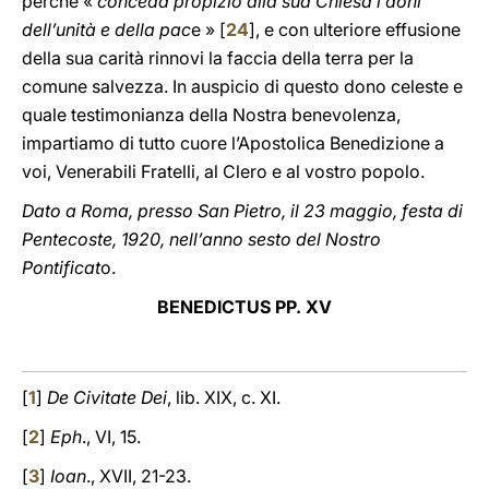
perché «
conceda propizio alla sua Chiesa i doni
dell’unità e della pac
e » [
24
], e con ulteriore effusione
della sua carità rinnovi la faccia della terra per la
comune salvezza. In auspicio di questo dono celeste e
quale testimonianza della Nostra benevolenza,
impartiamo di tutto cuore l’Apostolica Benedizione a
voi, Venerabili Fratelli, al Clero e al vostro popolo.
Dato a Roma, presso San Pietro, il 23 maggio, festa di
Pentecoste, 1920, nell’anno sesto del Nostro
Pontificat
o.
BENEDICTUS PP. XV
[
1
]
De Civitate Dei
, lib. XIX, c. XI.
[
2
]
Eph
., VI, 15.
[
3
]
Ioan
., XVII, 21-23.