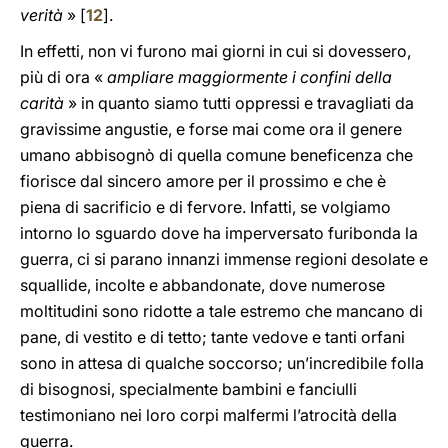
verità
» [
12
].
In effetti, non vi furono mai giorni in cui si dovessero,
più di ora «
ampliare maggiormente i confini della
carità
» in quanto siamo tutti oppressi e travagliati da
gravissime angustie, e forse mai come ora il genere
umano abbisognò di quella comune beneficenza che
fiorisce dal sincero amore per il prossimo e che è
piena di sacrificio e di fervore. Infatti, se volgiamo
intorno lo sguardo dove ha imperversato furibonda la
guerra, ci si parano innanzi immense regioni desolate e
squallide, incolte e abbandonate, dove numerose
moltitudini sono ridotte a tale estremo che mancano di
pane, di vestito e di tetto; tante vedove e tanti orfani
sono in attesa di qualche soccorso; un’incredibile folla
di bisognosi, specialmente bambini e fanciulli
testimoniano nei loro corpi malfermi l’atrocità della
guerra.