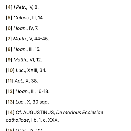
[
4
]
I Petr
., IV, 8.
[
5
]
Coloss
., III, 14.
[
6
]
I Ioan
., IV, 7.
[
7
]
Matth
., V, 44-45.
[
8
]
I Ioan
., III, 15.
[
9
]
Matth
., VI, 12.
[
10
]
Luc
., XXIII, 34.
[
11
]
Act
., X, 38.
[
12
]
I Ioan
., III, 16-18.
[
13
]
Luc
., X, 30 sqq.
[
14
] Cf. AUGUSTINUS,
De moribus Ecclesiae
catholicae
, lib. 1, c. XXX.
[
15
]
I Cor
., IX, 22.