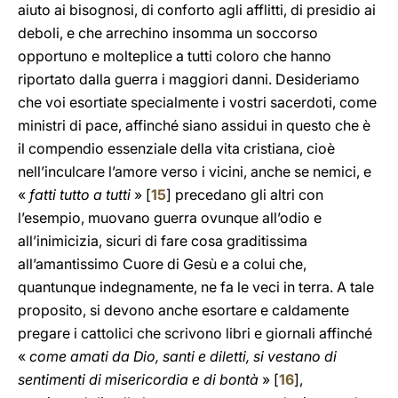
aiuto ai bisognosi, di conforto agli afflitti, di presidio ai
deboli, e che arrechino insomma un soccorso
opportuno e molteplice a tutti coloro che hanno
riportato dalla guerra i maggiori danni. Desideriamo
che voi esortiate specialmente i vostri sacerdoti, come
ministri di pace, affinché siano assidui in questo che è
il compendio essenziale della vita cristiana, cioè
nell’inculcare l’amore verso i vicini, anche se nemici, e
«
fatti tutto a tutti
» [
15
] precedano gli altri con
l’esempio, muovano guerra ovunque all’odio e
all’inimicizia, sicuri di fare cosa graditissima
all’amantissimo Cuore di Gesù e a colui che,
quantunque indegnamente, ne fa le veci in terra. A tale
proposito, si devono anche esortare e caldamente
pregare i cattolici che scrivono libri e giornali affinché
«
come amati da Dio, santi e diletti, si vestano di
sentimenti di misericordia e di bontà
» [
16
],