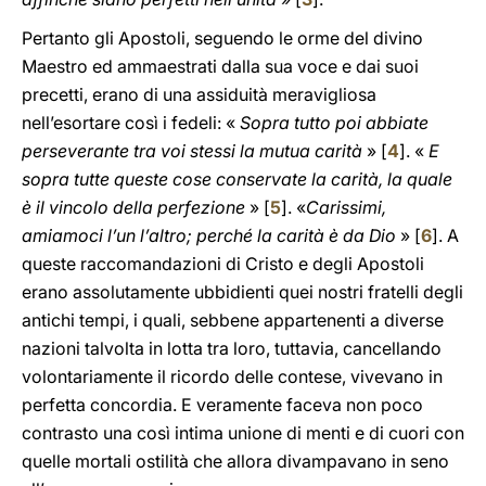
Pertanto gli Apostoli, seguendo le orme del divino
Maestro ed ammaestrati dalla sua voce e dai suoi
precetti, erano di una assiduità meravigliosa
nell’esortare così i fedeli: «
Sopra tutto poi abbiate
perseverante tra voi stessi la mutua carità
» [
4
]. «
E
sopra tutte queste cose conservate la carità, la quale
è il vincolo della perfezione
» [
5
]. «
Carissimi,
amiamoci l’un l’altro; perché la carità è da Dio
» [
6
]. A
queste raccomandazioni di Cristo e degli Apostoli
erano assolutamente ubbidienti quei nostri fratelli degli
antichi tempi, i quali, sebbene appartenenti a diverse
nazioni talvolta in lotta tra loro, tuttavia, cancellando
volontariamente il ricordo delle contese, vivevano in
perfetta concordia. E veramente faceva non poco
contrasto una così intima unione di menti e di cuori con
quelle mortali ostilità che allora divampavano in seno