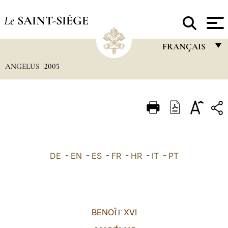
Le
SAINT-SIÈGE
FRANÇAIS
ANGELUS
2005
FRANÇAIS
ENGLISH
ITALIANO
PORTUGUÊS
ESPAÑOL
DE
-
EN
-
ES
-
FR
-
HR
-
IT
-
PT
DEUTSCH
POLSKI
العربيّة
BENO
XVI
ÎT
中文