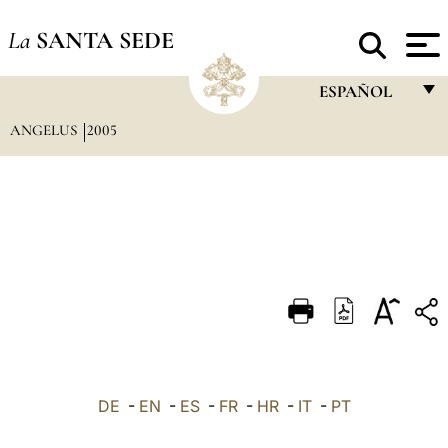
La
SANTA SEDE
ESPAÑOL
ANGELUS
2005
FRANÇAIS
ENGLISH
ITALIANO
PORTUGUÊS
ESPAÑOL
DEUTSCH
POLSKI
العربيّة
DE
-
EN
-
ES
-
FR
-
HR
-
IT
-
PT
中文