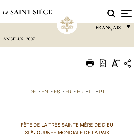
Le
SAINT-SIÈGE
FRANÇAIS
ANGELUS
2007
FRANÇAIS
ENGLISH
ITALIANO
PORTUGUÊS
ESPAÑOL
DE
-
EN
-
ES
-
FR
-
HR
-
IT
-
PT
DEUTSCH
POLSKI
العربيّة
FÊTE DE LA TRÈS SAINTE MÈRE DE DIEU
e
XL
JOURNÉE MONDIALE DE LA PAIX
中文