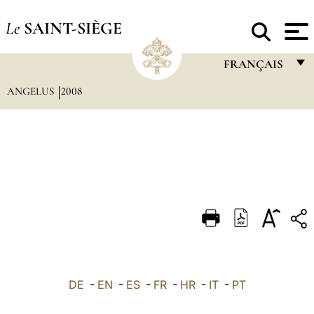
Le
SAINT-SIÈGE
FRANÇAIS
ANGELUS
2008
FRANÇAIS
ENGLISH
ITALIANO
PORTUGUÊS
ESPAÑOL
DEUTSCH
POLSKI
العربيّة
DE
-
EN
-
ES
-
FR
-
HR
-
IT
-
PT
中文