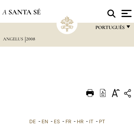
A
SANTA SÉ
PORTUGUÊS
ANGELUS
2008
FRANÇAIS
ENGLISH
ITALIANO
PORTUGUÊS
ESPAÑOL
DEUTSCH
POLSKI
العربيّة
DE
-
EN
-
ES
-
FR
-
HR
-
IT
-
PT
中文