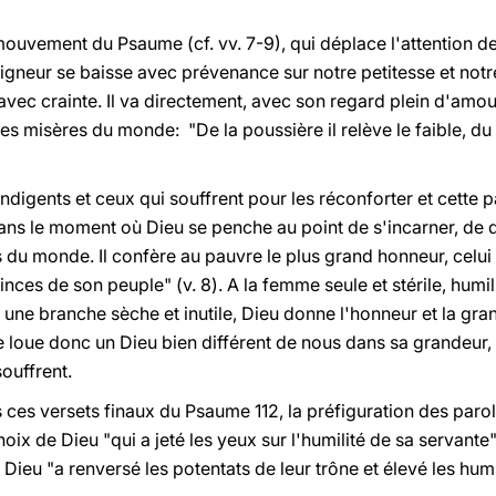
mouvement du Psaume (cf. vv. 7-9), qui déplace l'attention d
eigneur se baisse avec prévenance sur notre petitesse et notr
r avec crainte. Il va directement, avec son regard plein d'am
 les misères du monde: "De la poussière il relève le faible, du 
ndigents et ceux qui souffrent pour les réconforter et cette p
ans le moment où Dieu se penche au point de s'incarner, de d
 du monde. Il confère au pauvre le plus grand honneur, celui
inces de son peuple" (v. 8). A la femme seule et stérile, humil
it une branche sèche et inutile, Dieu donne l'honneur et la g
ste loue donc un Dieu bien différent de nous dans sa grandeu
ouffrent.
ns ces versets finaux du Psaume 112, la préfiguration des paro
oix de Dieu "qui a jeté les yeux sur l'humilité de sa servante"
ieu "a renversé les potentats de leur trône et élevé les hum