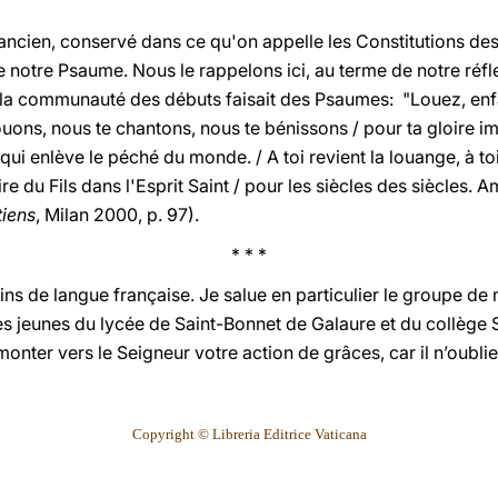
ncien, conservé dans ce qu'on appelle les Constitutions des 
 notre Psaume. Nous le rappelons ici, au terme de notre réfl
 la communauté des débuts faisait des Psaumes: "Louez, enfan
uons, nous te chantons, nous te bénissons / pour ta gloire i
i enlève le péché du monde. / A toi revient la louange, à toi l
ire du Fils dans l'Esprit Saint / pour les siècles des siècles. 
tiens
, Milan 2000, p. 97).
* * *
erins de langue française. Je salue en particulier le groupe d
es jeunes du lycée de Saint-Bonnet de Galaure et du collège 
 monter vers le Seigneur votre action de grâces, car il n’oubl
Copyright © Libreria Editrice Vaticana