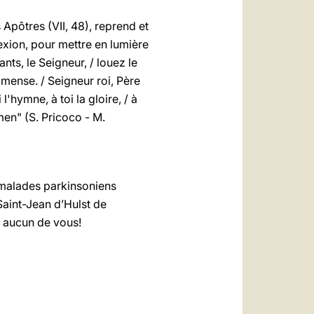
Apôtres (VII, 48), reprend et
exion, pour mettre en lumière
ts, le Seigneur, / louez le
mmense. / Seigneur roi, Père
'hymne, à toi la gloire, / à
Amen" (S. Pricoco - M.
e malades parkinsoniens
Saint-Jean d’Hulst de
ie aucun de vous!