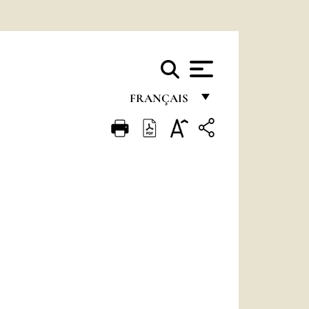
FRANÇAIS
FRANÇAIS
ENGLISH
ITALIANO
PORTUGUÊS
ESPAÑOL
DEUTSCH
POLSKI