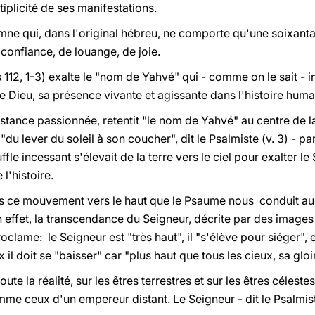
tiplicité de ses manifestations.
mne qui, dans l'original hébreu, ne comporte qu'une soixanta
confiance, de louange, de joie.
s 112, 1-3) exalte le "nom de Yahvé" qui - comme on le sait - 
 Dieu, sa présence vivante et agissante dans l'histoire huma
sistance passionnée, retentit "le nom de Yahvé" au centre de l
- "du lever du soleil à son coucher", dit le Psalmiste (v. 3) - p
le incessant s'élevait de la terre vers le ciel pour exalter le
l'histoire.
rs ce mouvement vers le haut que le Psaume nous conduit au
en effet, la transcendance du Seigneur, décrite par des images
clame: le Seigneur est "très haut", il "s'élève pour siéger", 
l doit se "baisser" car "plus haut que tous les cieux, sa gloir
oute la réalité, sur les êtres terrestres et sur les êtres célest
me ceux d'un empereur distant. Le Seigneur - dit le Psalmiste