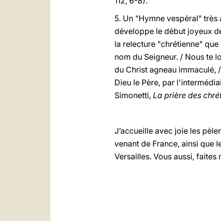
112, 6-8).
5. Un "Hymne vespéral" très a
développe le début joyeux de
la relecture "chrétienne" que
nom du Seigneur. / Nous te lo
du Christ agneau immaculé, /qu
Dieu le Père, par l'intermédia
Simonetti,
La prière des chré
J’accueille avec joie les pèl
venant de France, ainsi que l
Versailles. Vous aussi, faites