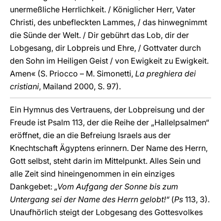
unermeßliche Herrlichkeit. / Königlicher Herr, Vater
Christi, des unbefleckten Lammes, / das hinwegnimmt
die Sünde der Welt. / Dir gebührt das Lob, dir der
Lobgesang, dir Lobpreis und Ehre, / Gottvater durch
den Sohn im Heiligen Geist / von Ewigkeit zu Ewigkeit.
Amen« (S. Priocco – M. Simonetti,
La preghiera dei
cristiani
, Mailand 2000, S. 97).
Ein Hymnus des Vertrauens, der Lobpreisung und der
Freude ist Psalm 113, der die Reihe der „Hallelpsalmen“
eröffnet, die an die Befreiung Israels aus der
Knechtschaft Ägyptens erinnern. Der Name des Herrn,
Gott selbst, steht darin im Mittelpunkt. Alles Sein und
alle Zeit sind hineingenommen in ein einziges
Dankgebet:
„Vom Aufgang der Sonne bis zum
Untergang sei der Name des Herrn gelobt!“
(
Ps
113, 3).
Unaufhörlich steigt der Lobgesang des Gottesvolkes