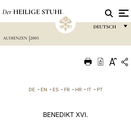
Der
HEILIGE STUHL
DEUTSCH
AUDIENZEN
2005
FRANÇAIS
ENGLISH
ITALIANO
PORTUGUÊS
ESPAÑOL
DE
-
EN
-
ES
-
FR
-
HR
-
IT
-
PT
DEUTSCH
POLSKI
BENEDIKT XVI.
العربيّة
中文