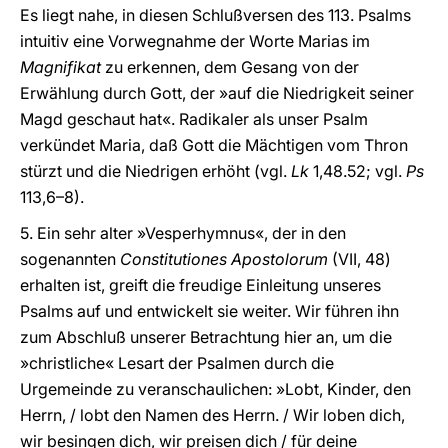
Es liegt nahe, in diesen Schlußversen des 113. Psalms
intuitiv eine Vorwegnahme der Worte Marias im
Magnifikat
zu erkennen, dem Gesang von der
Erwählung durch Gott, der »auf die Niedrigkeit seiner
Magd geschaut hat«. Radikaler als unser Psalm
verkündet Maria, daß Gott die Mächtigen vom Thron
stürzt und die Niedrigen erhöht (vgl.
Lk
1,48.52; vgl.
Ps
113,6–8).
5. Ein sehr alter »Vesperhymnus«, der in den
sogenannten
Constitutiones Apostolorum
(VII, 48)
erhalten ist, greift die freudige Einleitung unseres
Psalms auf und entwickelt sie weiter. Wir führen ihn
zum Abschluß unserer Betrachtung hier an, um die
»christliche« Lesart der Psalmen durch die
Urgemeinde zu veranschaulichen: »Lobt, Kinder, den
Herrn, / lobt den Namen des Herrn. / Wir loben dich,
wir besingen dich, wir preisen dich / für deine