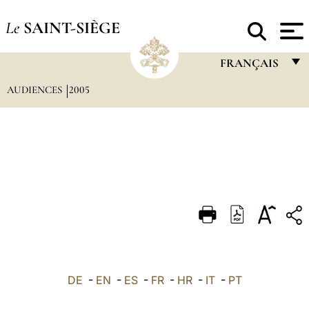
Le
SAINT-SIÈGE
FRANÇAIS
AUDIENCES
2005
FRANÇAIS
ENGLISH
ITALIANO
PORTUGUÊS
ESPAÑOL
DEUTSCH
POLSKI
العربيّة
DE
-
EN
-
ES
-
FR
-
HR
-
IT
-
PT
中文