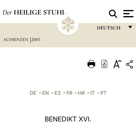
Der
HEILIGE STUHL
DEUTSCH
AUDIENZEN
2005
FRANÇAIS
ENGLISH
ITALIANO
PORTUGUÊS
ESPAÑOL
DE
-
EN
-
ES
-
FR
-
HR
-
IT
-
PT
DEUTSCH
POLSKI
BENEDIKT XVI.
العربيّة
中文