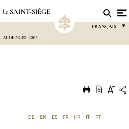
Le
SAINT-SIÈGE
FRANÇAIS
AUDIENCES
2006
FRANÇAIS
ENGLISH
ITALIANO
PORTUGUÊS
ESPAÑOL
DEUTSCH
POLSKI
العربيّة
DE
-
EN
-
ES
-
FR
-
HR
-
IT
-
PT
中文