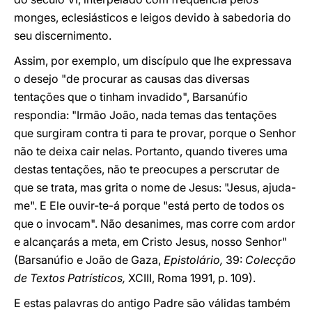
monges, eclesiásticos e leigos devido à sabedoria do
seu discernimento.
Assim, por exemplo, um discípulo que lhe expressava
o desejo "de procurar as causas das diversas
tentações que o tinham invadido", Barsanúfio
respondia: "Irmão João, nada temas das tentações
que surgiram contra ti para te provar, porque o Senhor
não te deixa cair nelas. Portanto, quando tiveres uma
destas tentações, não te preocupes a perscrutar de
que se trata, mas grita o nome de Jesus: "Jesus, ajuda-
me". E Ele ouvir-te-á porque "está perto de todos os
que o invocam". Não desanimes, mas corre com ardor
e alcançarás a meta, em Cristo Jesus, nosso Senhor"
(Barsanúfio e João de Gaza,
Epistolário,
39:
Colecção
de Textos Patrísticos,
XCIII, Roma 1991, p. 109).
E estas palavras do antigo Padre são válidas também