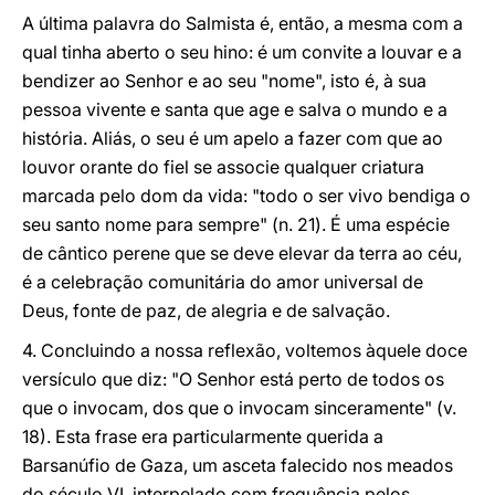
A última palavra do Salmista é, então, a mesma com a
qual tinha aberto o seu hino: é um convite a louvar e a
bendizer ao Senhor e ao seu "nome", isto é, à sua
pessoa vivente e santa que age e salva o mundo e a
história. Aliás, o seu é um apelo a fazer com que ao
louvor orante do fiel se associe qualquer criatura
marcada pelo dom da vida: "todo o ser vivo bendiga o
seu santo nome para sempre" (n. 21). É uma espécie
de cântico perene que se deve elevar da terra ao céu,
é a celebração comunitária do amor universal de
Deus, fonte de paz, de alegria e de salvação.
4. Concluindo a nossa reflexão, voltemos àquele doce
versículo que diz: "O Senhor está perto de todos os
que o invocam, dos que o invocam sinceramente" (v.
18). Esta frase era particularmente querida a
Barsanúfio de Gaza, um asceta falecido nos meados
do século VI, interpelado com frequência pelos