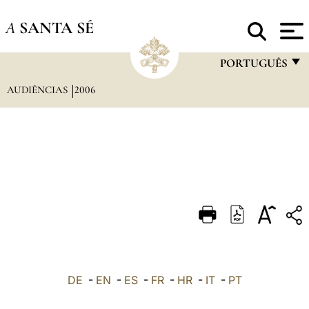
A
SANTA SÉ
PORTUGUÊS
AUDIÊNCIAS
2006
FRANÇAIS
ENGLISH
ITALIANO
PORTUGUÊS
ESPAÑOL
DEUTSCH
POLSKI
العربيّة
DE
-
EN
-
ES
-
FR
-
HR
-
IT
-
PT
中文