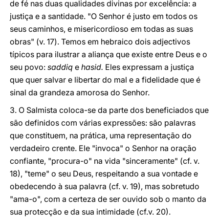
de fé nas duas qualidades divinas por excelência: a
justiça e a santidade. "O Senhor é justo em todos os
seus caminhos, e misericordioso em todas as suas
obras" (v. 17). Temos em hebraico dois adjectivos
típicos para ilustrar a aliança que existe entre Deus e o
seu povo:
saddiq
e
hasid.
Eles expressam a justiça
que quer salvar e libertar do mal e a fidelidade que é
sinal da grandeza amorosa do Senhor.
3. O Salmista coloca-se da parte dos beneficiados que
são definidos com várias expressões: são palavras
que constituem, na prática, uma representação do
verdadeiro crente. Ele "invoca" o Senhor na oração
confiante, "procura-o" na vida "sinceramente" (cf. v.
18), "teme" o seu Deus, respeitando a sua vontade e
obedecendo à sua palavra (cf. v. 19), mas sobretudo
"ama-o", com a certeza de ser ouvido sob o manto da
sua protecção e da sua intimidade (cf.v. 20).