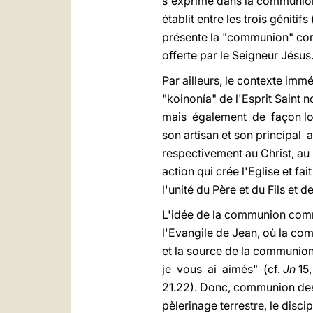
s'exprime dans la communion ré
établit entre les trois géniti
présente la "communion" comm
offerte par le Seigneur Jésus
Par ailleurs, le contexte imm
"koinonía" de l'Esprit Saint 
mais également de façon log
son artisan et son principal 
respectivement au Christ, au P
action qui crée l'Eglise et fai
l'unité du Père et du Fils et d
L'idée de la communion comme 
l'Evangile de Jean, où la co
et la source de la communion 
je vous ai aimés" (cf.
Jn
15,
21.22). Donc, communion des
pèlerinage terrestre, le disci