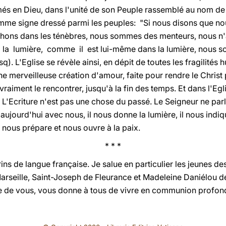
més en Dieu, dans l'unité de son Peuple rassemblé au nom de la 
e comme signe dressé parmi les peuples: "Si nous disons qu
chons dans les ténèbres, nous sommes des menteurs, nous n'a
 la lumière, comme il est lui-même dans la lumière, nous
sq). L'Eglise se révèle ainsi, en dépit de toutes les fragilité
ne merveilleuse création d'amour, faite pour rendre le Chri
aiment le rencontrer, jusqu'à la fin des temps. Et dans l'Eg
 L'Ecriture n'est pas une chose du passé. Le Seigneur ne par
e aujourd'hui avec nous, il nous donne la lumière, il nous indiq
 nous prépare et nous ouvre à la paix.
* * *
rins de langue française. Je salue en particulier les jeunes d
Marseille, Saint-Joseph de Fleurance et Madeleine Daniélou d
he de vous, vous donne à tous de vivre en communion profonde