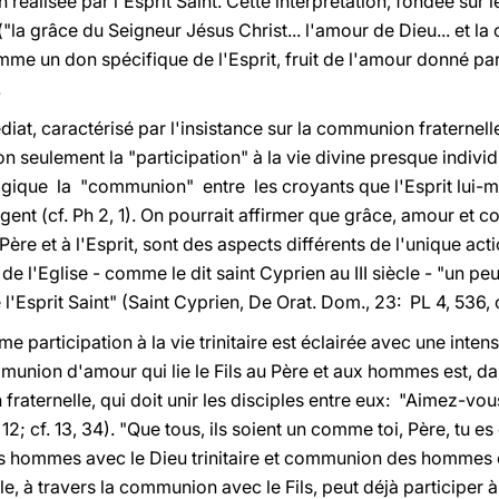
alisée par l'Esprit Saint. Cette interprétation, fondée sur le 
fs ("la grâce du Seigneur Jésus Christ... l'amour de Dieu... et 
e un don spécifique de l'Esprit, fruit de l'amour donné par 
.
édiat, caractérisé par l'insistance sur la communion fraternell
non seulement la "participation" à la vie divine presque indiv
ique la "communion" entre les croyants que l'Esprit lui-
agent (cf. Ph 2, 1). On pourrait affirmer que grâce, amour et 
ère et à l'Esprit, sont des aspects différents de l'unique acti
t de l'Eglise - comme le dit saint Cyprien au III siècle - "un pe
e l'Esprit Saint" (Saint Cyprien, De Orat. Dom., 23: PL 4, 536, c
participation à la vie trinitaire est éclairée avec une intens
mmunion d'amour qui lie le Fils au Père et aux hommes est, 
fraternelle, qui doit unir les disciples entre eux: "Aimez-v
 12; cf. 13, 34). "Que tous, ils soient un comme toi, Père, tu es
 hommes avec le Dieu trinitaire et communion des hommes e
ple, à travers la communion avec le Fils, peut déjà participer à 