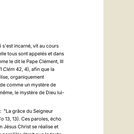
العربيّة
中文
LATINE
 s'est incarné, vit au cours
elle tous sont appelés et dans
me le dit le Pape Clément, III
 1
Clém
42, 4), afin que la
Eglise, organiquement
 monde comme un mystère de
même, le mystère de Dieu lui-
s: "La grâce du Seigneur
Co
13, 13). Ces paroles, écho
n Jésus Christ se réalise et