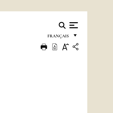
FRANÇAIS
FRANÇAIS
ENGLISH
ITALIANO
PORTUGUÊS
ESPAÑOL
DEUTSCH
POLSKI