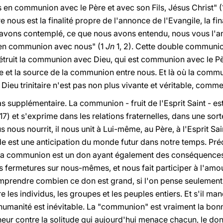
en communion avec le Père et avec son Fils, Jésus Christ" 
nous est la finalité propre de l'annonce de l'Evangile, la fin
 avons contemplé, ce que nous avons entendu, nous vous l'a
 en communion avec nous" (1
Jn
1, 2). Cette double communio
truit la communion avec Dieu, qui est communion avec le Père, 
ne et la source de la communion entre nous. Et là où la comm
ieu trinitaire n'est pas non plus vivante et véritable, comm
s supplémentaire. La communion - fruit de l'Esprit Saint - est
17) et s'exprime dans les relations fraternelles, dans une so
us nous nourrit, il nous unit à Lui-même, au Père, à l'Esprit Sa
e est une anticipation du monde futur dans notre temps. Préc
 la communion est un don ayant également des conséquences tr
os fermetures sur nous-mêmes, et nous fait participer à l'amou
comprendre combien ce don est grand, si l'on pense seulement 
re les individus, les groupes et les peuples entiers. Et s'il ma
e l'humanité est inévitable. La "communion" est vraiment la bo
eur contre la solitude qui aujourd'hui menace chacun, le don