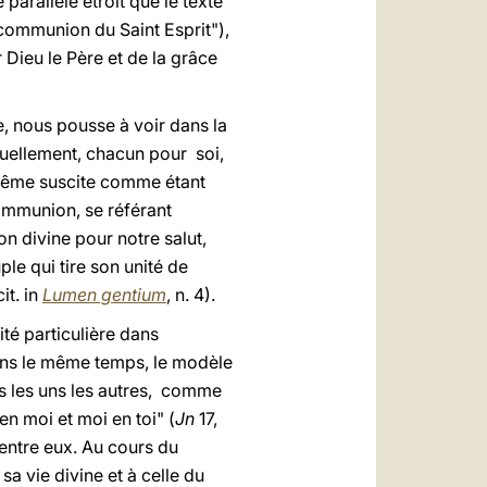
parallèle étroit que le texte
la communion du Saint Esprit"),
Dieu le Père et de la grâce
e, nous pousse à voir dans la
iduellement, chacun pour soi,
même suscite comme étant
communion, se référant
on divine pour notre salut,
uple qui tire son unité de
it. in
Lumen gentium
, n. 4).
ité particulière dans
dans le même temps, le modèle
ous les uns les autres, comme
 en moi et moi en toi" (
Jn
17,
ntre eux. Au cours du
sa vie divine et à celle du