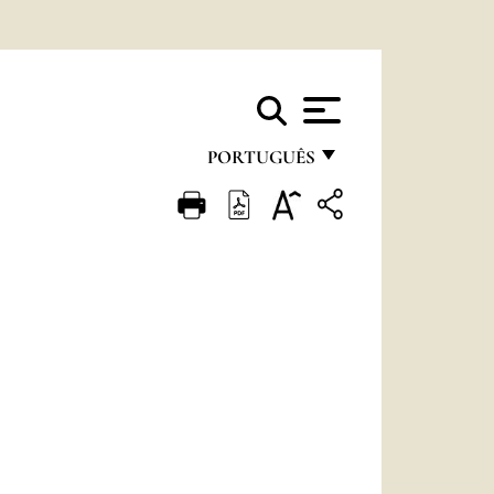
PORTUGUÊS
FRANÇAIS
ENGLISH
ITALIANO
PORTUGUÊS
ESPAÑOL
DEUTSCH
POLSKI