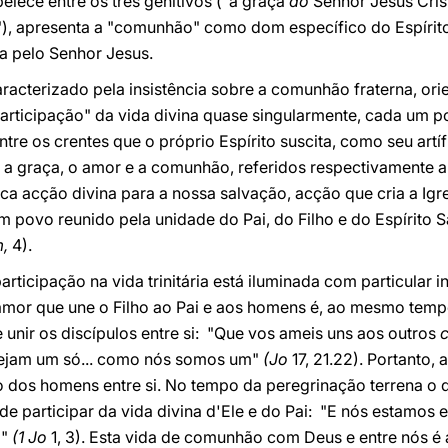
elece entre os três genitivos ("a graça
do
Senhor Jesus Cris
"), apresenta a "comunhão" como dom específico do Espírit
a pelo Senhor Jesus.
caracterizado pela insistência sobre a comunhão fraterna, ori
participação" da vida divina quase singularmente, cada um 
e os crentes que o próprio Espírito suscita, como seu artífi
e a graça, o amor e a comunhão, referidos respectivamente a C
ca acção divina para a nossa salvação, acção que cria a Igre
um povo reunido pela unidade do Pai, do Filho e do Espírito 
,
4).
ticipação na vida trinitária está iluminada com particular 
or que une o Filho ao Pai e aos homens é, ao mesmo tempo
unir os discípulos entre si: "Que vos ameis uns aos outros
s sejam um só... como nós somos um"
(Jo
17, 21.22). Portanto
dos homens entre si. No tempo da peregrinação terrena o d
de participar da vida divina d'Ele e do Pai: "E nós estamo
o"
(1 Jo
1, 3). Esta vida de comunhão com Deus e entre nós é 