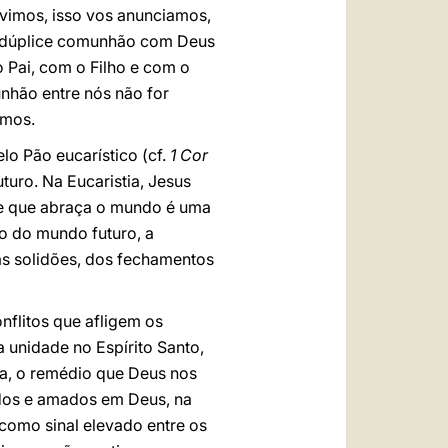
uvimos, isso vos anunciamos,
ta dúplice comunhão com Deus
 Pai, com o Filho e com o
unhão entre nós não for
imos.
o Pão eucarístico (cf.
1 Cor
turo. Na Eucaristia, Jesus
ade que abraça o mundo é uma
o do mundo futuro, a
s solidões, dos fechamentos
flitos que afligem os
a unidade no Espírito Santo,
a, o remédio que Deus nos
idos e amados em Deus, na
 como sinal elevado entre os