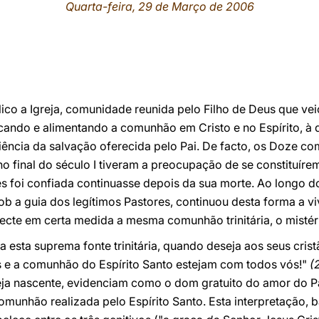
Quarta-feira, 29 de Março de 2006
lico a Igreja, comunidade reunida pelo Filho de Deus que vei
cando e alimentando a comunhão em Cristo e no Espírito, à
iência da salvação oferecida pelo Pai. De facto, os Doze c
no final do século I tiveram a preocupação de se constituíre
es foi confiada continuasse depois da sua morte. Ao longo do
ob a guia dos legítimos Pastores, continuou desta forma a 
ecte em certa medida a mesma comunhão trinitária, o mistér
 esta suprema fonte trinitária, quando deseja aos seus cris
s e a comunhão do Espírito Santo estejam com todos vós!"
(
reja nascente, evidenciam como o dom gratuito do amor do P
omunhão realizada pelo Espírito Santo. Esta interpretação, 