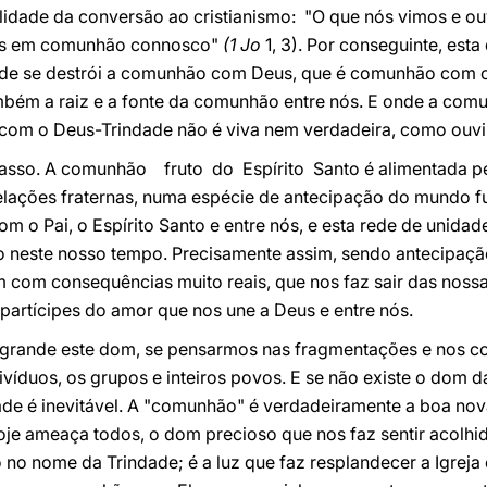
alidade da conversão ao cristianismo: "O que nós vimos e o
ais em comunhão connosco"
(1 Jo
1, 3). Por conseguinte, es
Onde se destrói a comunhão com Deus, que é comunhão com o
ambém a raiz e a fonte da comunhão entre nós. E onde a com
com o Deus-Trindade não é viva nem verdadeira, como ouv
asso. A comunhão fruto do Espírito Santo é alimentada pel
relações fraternas, numa espécie de antecipação do mundo fu
com o Pai, o Espírito Santo e entre nós, e esta rede de unid
 neste nosso tempo. Precisamente assim, sendo antecipaçã
om consequências muito reais, que nos faz sair das nossa
partícipes do amor que nos une a Deus e entre nós.
grande este dom, se pensarmos nas fragmentações e nos con
ivíduos, os grupos e inteiros povos. E se não existe o dom d
e é inevitável. A "comunhão" é verdadeiramente a boa nov
hoje ameaça todos, o dom precioso que nos faz sentir acolh
no nome da Trindade; é a luz que faz resplandecer a Igreja