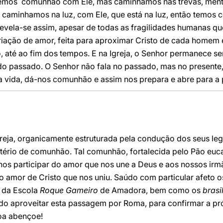
mos comunhão com Ele, mas caminhamos nas trevas, menti
 caminhamos na luz, com Ele, que está na luz, então temos
a revela-se assim, apesar de todas as fragilidades humanas q
riação de amor, feita para aproximar Cristo de cada homem 
, até ao fim dos tempos. E na Igreja, o Senhor permanece 
 do passado. O Senhor não fala no passado, mas no presente,
a vida, dá-nos comunhão e assim nos prepara e abre para a 
reja, organicamente estruturada pela condução dos seus leg
rio de comunhão. Tal comunhão, fortalecida pelo Pão eucar
-nos participar do amor que nos une a Deus e aos nossos 
o amor de Cristo que nos uniu. Saúdo com particular afeto 
 da Escola
Roque Gameiro
de Amadora, bem como os
brasi
do aproveitar esta passagem por Roma, para confirmar a pró
oa abençoe!