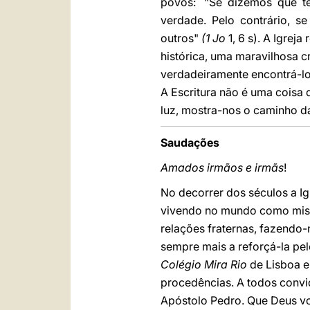
povos: "Se dizemos que te
verdade. Pelo contrário, se
outros"
(1 Jo
1, 6 s). A Igrej
histórica, uma maravilhosa c
verdadeiramente encontrá-lo
A Escritura não é uma coisa
luz, mostra-nos o caminho d
Saudações
Amados irmãos e irmãs
!
No decorrer dos séculos a Ig
vivendo no mundo como misté
relações fraternas, fazendo
sempre mais a reforçá-la pel
Colégio Mira Rio
de Lisboa e
procedências. A todos convi
Apóstolo Pedro. Que Deus v