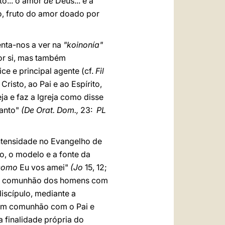
to... o amor
de
Deus... e a
o, fruto do amor doado por
enta-nos a ver na
"koinonía"
por si, mas também
ce e principal agente (cf.
Fil
risto, ao Pai e ao Espírito,
ja e faz a Igreja como disse
Santo"
(De Orat. Dom.,
23:
PL
intensidade no Evangelho de
, o modelo e a fonte da
como
Eu vos amei"
(Jo
15, 12;
, a comunhão dos homens com
iscípulo, mediante a
s em comunhão com o Pai e
a finalidade própria do