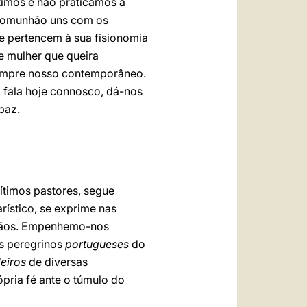
mos e não praticamos a
 comunhão uns com os
ue pertencem à sua fisionomia
e mulher que queira
sempre nosso contemporâneo.
 fala hoje connosco, dá-nos
paz.
ítimos pastores, segue
ístico, se exprime nas
irmãos. Empenhemo-nos
os peregrinos
portugueses
do
leiros
de diversas
pria fé ante o túmulo do