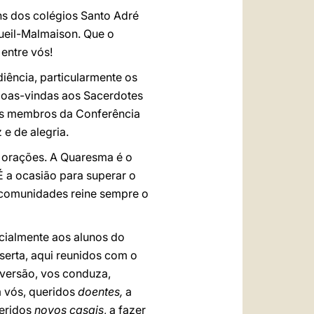
ns dos colégios Santo Adré
ueil-Malmaison. Que o
entre vós!
iência, particularmente os
boas-vindas aos Sacerdotes
aos membros da Conferência
e de alegria.
s orações. A Quaresma é o
É a ocasião para superar o
 comunidades reine sempre o
cialmente aos alunos do
serta, aqui reunidos com o
nversão, vos conduza,
m vós, queridos
doentes,
a
ueridos
novos casais
, a fazer