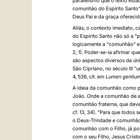
paralelismo que o texto estab
comunhão
do
Espírito Santo
Deus Pai e da graça oferecid
Aliás, o contexto imediato, 
do Espírito Santo não só a "
logicamente a "comunhão" entr
2, 1). Poder-se-ia afirmar qu
são aspectos diversos da úni
São Cipriano, no século III "
4, 536, cit. em
Lumen gentium
A ideia da comunhão como par
João. Onde a comunhão de am
comunhão fraterna, que deve 
cf. 13, 34). "Para que todo
o Deus-Trindade e comunhão 
comunhão com o Filho, já po
com o seu Filho, Jesus Crist