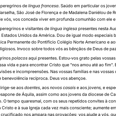
 peregrinos de
língua francesa
. Saúdo em particular os jove
Marselha, São José de Florença e de Madalena Daniélou de R
de vós, vos conceda viver em profunda comunhão com ele e 
peregrinos e visitantes de
língua inglesa
presentes nesta Aud
 Estados Unidos da América. Dou de igual modo especiais 
gica Permanente do Pontifício Colégio Norte Americano e 
ligiosos. Invoco sobre todos vós as bênçãos de Deus de paz 
grinos
polacos
aqui presentes. Estou-vos grato pelas vossa
sa vida e para encontrar Cristo que "nos amou até ao fim". 
visões e incompreensões. Nas vossas famílias e nas vossas
de benevolência recíproca. Deus vos abençoe.
irige-se aos
doentes
, aos
novos casais
e aos
jovens,
e espe
lesapone de Áquila, assim como aos jovens da diocese de Ca
ro. O tempo quaresmal, com os seus repetidos convites à co
 Cristo e à sua Igreja cada vez mais consciente; aumente e
 crucificado nos ampara nas provações; vos ajude a vós, q