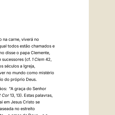
العربيّة
中文
LATINE
o na carne, viverá no
 qual todos estão chamados e
omo disse o papa Clemente,
m sucessores (cf.
1 Clem
42,
s séculos a Igreja,
viver no mundo como mistério
io do próprio Deus.
tãos: "A graça do Senhor
2 Cor
13, 13). Estas palavras,
ai em Jesus Cristo se
baseada no estreito