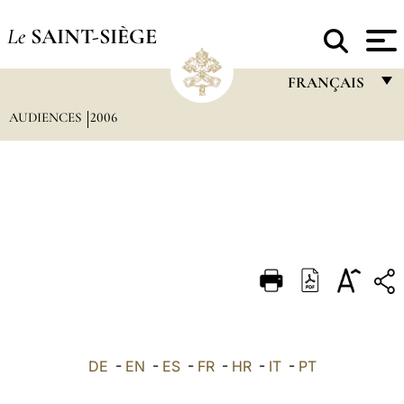
Le
SAINT-SIÈGE
FRANÇAIS
AUDIENCES
2006
FRANÇAIS
ENGLISH
ITALIANO
PORTUGUÊS
ESPAÑOL
DEUTSCH
POLSKI
العربيّة
DE
-
EN
-
ES
-
FR
-
HR
-
IT
-
PT
中文