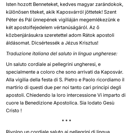
Isten hozott Benneteket, kedves magyar zarándokok,
különösen titeket, akik Kaposvárról jöttetek! Szent
Péter és Pál ünnepének vigiliáján megemlékezünk e
két apostolfejedelem vértanúságáról. Az ő
közbenjárásukra szeretettel adom Rátok apostoli
áldásomat. Dicsértessék a Jézus Krisztus!
Traduzione italiana del saluto in lingua ungherese:
Un saluto cordiale ai pellegrini ungheresi, e
specialmente a coloro che sono arrivati da Kaposvár.
Alla vigilia della festa di S. Pietro e Paolo ricordiamo il
martirio di questi due per noi tanto cari principi degli
apostoli. Chiedendo la loro intercessione Vi imparto di
cuore la Benedizione Apostolica. Sia lodato Gesù
Cristo !
* * *
Rivolgo un cordiale saluto ai pellegrini di lingua