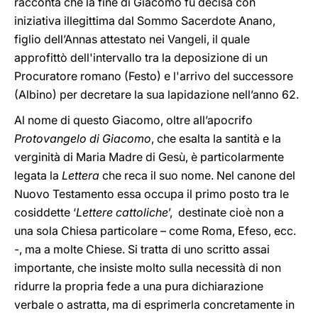
racconta che la fine di Giacomo fu decisa con
iniziativa illegittima dal Sommo Sacerdote Anano,
figlio dell’Annas attestato nei Vangeli, il quale
approfittò dell'intervallo tra la deposizione di un
Procuratore romano (Festo) e l'arrivo del successore
(Albino) per decretare la sua lapidazione nell’anno 62.
Al nome di questo Giacomo, oltre all’apocrifo
Protovangelo di Giacomo
,
che esalta la santità e la
verginità di Maria Madre di Gesù, è particolarmente
legata la
Lettera
che reca il suo nome. Nel canone del
Nuovo Testamento essa occupa il primo posto tra le
cosiddette ‘
Lettere cattoliche
’, destinate cioè non a
una sola Chiesa particolare – come Roma, Efeso, ecc.
-, ma a molte Chiese. Si tratta di uno scritto assai
importante, che insiste molto sulla necessità di non
ridurre la propria fede a una pura dichiarazione
verbale o astratta, ma di esprimerla concretamente in