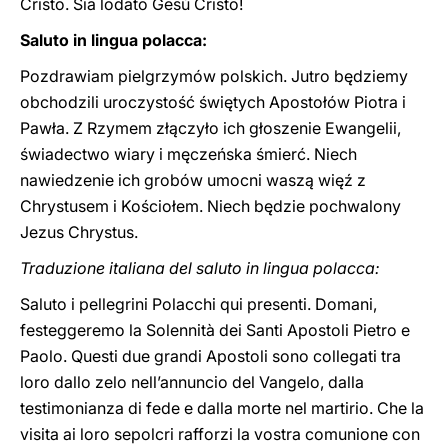
Cristo. Sia lodato Gesù Cristo!
Saluto in lingua polacca:
Pozdrawiam pielgrzymów polskich. Jutro będziemy
obchodzili uroczystość świętych Apostołów Piotra i
Pawła. Z Rzymem złączyło ich głoszenie Ewangelii,
świadectwo wiary i męczeńska śmierć. Niech
nawiedzenie ich grobów umocni waszą więź z
Chrystusem i Kościołem. Niech będzie pochwalony
Jezus Chrystus.
Traduzione italiana del saluto in lingua polacca:
Saluto i pellegrini Polacchi qui presenti. Domani,
festeggeremo la Solennità dei Santi Apostoli Pietro e
Paolo. Questi due grandi Apostoli sono collegati tra
loro dallo zelo nell’annuncio del Vangelo, dalla
testimonianza di fede e dalla morte nel martirio. Che la
visita ai loro sepolcri rafforzi la vostra comunione con