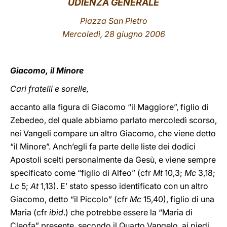
UDIENZA GENERALE
LATINE
Piazza San Pietro
Mercoledì, 28 giugno 2006
Giacomo, il Minore
Cari fratelli e sorelle,
accanto alla figura di Giacomo “il Maggiore”, figlio di
Zebedeo, del quale abbiamo parlato mercoledì scorso,
nei Vangeli compare un altro Giacomo, che viene detto
“il Minore”. Anch’egli fa parte delle liste dei dodici
Apostoli scelti personalmente da Gesù, e viene sempre
specificato come “figlio di Alfeo” (cfr
Mt
10,3;
Mc
3,18;
Lc
5;
At
1,13). E’ stato spesso identificato con un altro
Giacomo, detto “il Piccolo” (cfr
Mc
15,40), figlio di una
Maria (cfr
ibid
.) che potrebbe essere la “Maria di
Cleofa” presente, secondo il Quarto Vangelo, ai piedi