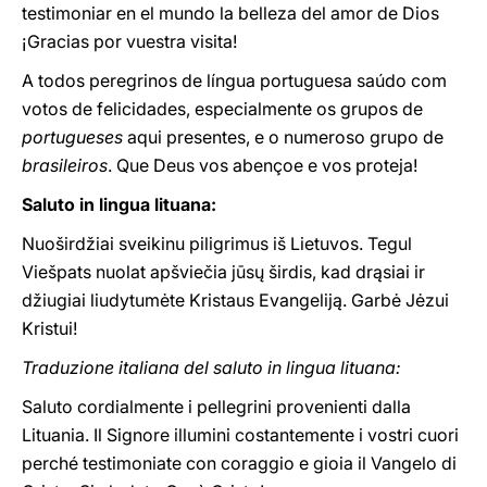
testimoniar en el mundo la belleza del amor de Dios
¡Gracias por vuestra visita!
A todos peregrinos de língua portuguesa saúdo com
votos de felicidades, especialmente os grupos de
portugueses
aqui presentes, e o numeroso grupo de
brasileiros
. Que Deus vos abençoe e vos proteja!
Saluto in lingua lituana:
Nuoširdžiai sveikinu piligrimus iš Lietuvos. Tegul
Viešpats nuolat apšviečia jūsų širdis, kad drąsiai ir
džiugiai liudytumėte Kristaus Evangeliją. Garbė Jėzui
Kristui!
Traduzione italiana del saluto in lingua lituana:
Saluto cordialmente i pellegrini provenienti dalla
Lituania. Il Signore illumini costantemente i vostri cuori
perché testimoniate con coraggio e gioia il Vangelo di