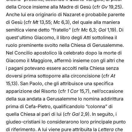
della Croce insieme alla Madre di Gesù (cfr
Gv
19,25).
Anche lui era originario di Nazaret e probabile parente
di Gesù (cfr
Mt
13,55;
Mc
6,3), del quale alla maniera
semitica viene detto “fratello” (cfr
Mc
6,3;
Gal
1,19). Di
quest'ultimo Giacomo, il libro degli
Atti
sottolinea il
ruolo preminente svolto nella Chiesa di Gerusalemme.
Nel Concilio apostolico là celebrato dopo la morte di
Giacomo il Maggiore, affermò insieme con gli altri che
i pagani potevano essere accolti nella Chiesa senza
doversi prima sottoporre alla circoncisione (cfr
At
15,13). San Paolo, che gli attribuisce una specifica
apparizione del Risorto (cfr
1 Cor
15,7), nell’occasione
della sua andata a Gerusalemme lo nomina addirittura
prima di Cefa-Pietro, qualificandolo “colonna” di
quella Chiesa al pari di lui (cfr
Gal
2,9). In seguito, i
giudeo-cristiani lo considerarono loro principale punto
di riferimento. A lui viene pure attribuita la
Lettera
che