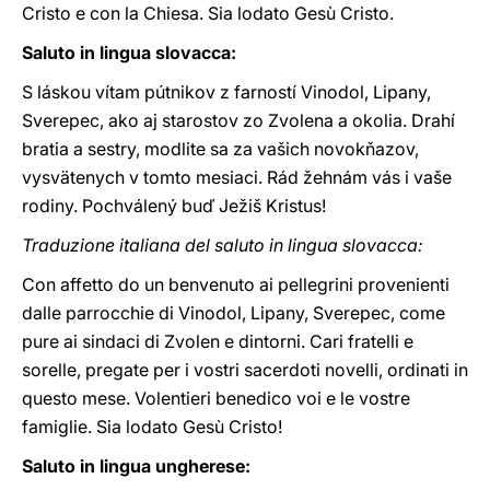
Cristo e con la Chiesa. Sia lodato Gesù Cristo.
Saluto in lingua slovacca:
S láskou vítam pútnikov z farností Vinodol, Lipany,
Sverepec, ako aj starostov zo Zvolena a okolia. Drahí
bratia a sestry, modlite sa za vašich novokňazov,
vysvätenych v tomto mesiaci. Rád žehnám vás i vaše
rodiny. Pochválený buď Ježiš Kristus!
Traduzione italiana del saluto in lingua slovacca:
Con affetto do un benvenuto ai pellegrini provenienti
dalle parrocchie di Vinodol, Lipany, Sverepec, come
pure ai sindaci di Zvolen e dintorni. Cari fratelli e
sorelle, pregate per i vostri sacerdoti novelli, ordinati in
questo mese. Volentieri benedico voi e le vostre
famiglie. Sia lodato Gesù Cristo!
Saluto in lingua ungherese: