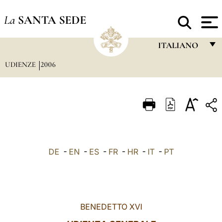
La
SANTA SEDE
ITALIANO
UDIENZE
2006
FRANÇAIS
ENGLISH
ITALIANO
PORTUGUÊS
ESPAÑOL
DE
-
EN
-
ES
-
FR
-
HR
-
IT
-
PT
DEUTSCH
POLSKI
العربيّة
BENEDETTO XVI
中文