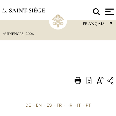
Le
SAINT-SIÈGE
FRANÇAIS
AUDIENCES
2006
FRANÇAIS
ENGLISH
ITALIANO
PORTUGUÊS
ESPAÑOL
DEUTSCH
POLSKI
العربيّة
DE
-
EN
-
ES
-
FR
-
HR
-
IT
-
PT
中文