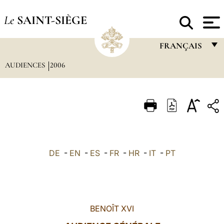
Le
SAINT-SIÈGE
FRANÇAIS
AUDIENCES
2006
FRANÇAIS
ENGLISH
ITALIANO
PORTUGUÊS
ESPAÑOL
DE
-
EN
-
ES
-
FR
-
HR
-
IT
-
PT
DEUTSCH
POLSKI
العربيّة
BENOÎT XVI
中文