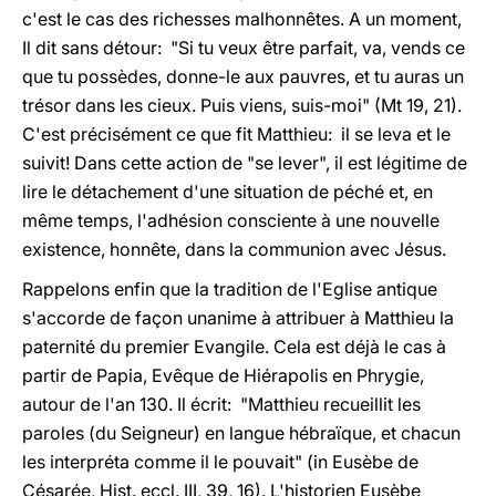
c'est le cas des richesses malhonnêtes. A un moment,
Il dit sans détour: "Si tu veux être parfait, va, vends ce
que tu possèdes, donne-le aux pauvres, et tu auras un
trésor dans les cieux. Puis viens, suis-moi" (Mt 19, 21).
C'est précisément ce que fit Matthieu: il se leva et le
suivit! Dans cette action de "se lever", il est légitime de
lire le détachement d'une situation de péché et, en
même temps, l'adhésion consciente à une nouvelle
existence, honnête, dans la communion avec Jésus.
Rappelons enfin que la tradition de l'Eglise antique
s'accorde de façon unanime à attribuer à Matthieu la
paternité du premier Evangile. Cela est déjà le cas à
partir de Papia, Evêque de Hiérapolis en Phrygie,
autour de l'an 130. Il écrit: "Matthieu recueillit les
paroles (du Seigneur) en langue hébraïque, et chacun
les interpréta comme il le pouvait" (in Eusèbe de
Césarée, Hist. eccl. III, 39, 16). L'historien Eusèbe