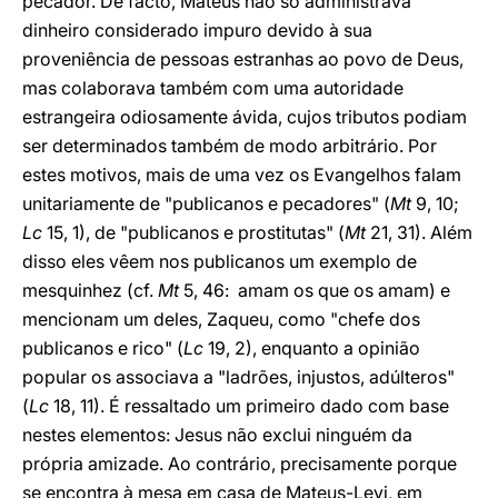
pecador. De facto, Mateus não só administrava
dinheiro considerado impuro devido à sua
proveniência de pessoas estranhas ao povo de Deus,
mas colaborava também com uma autoridade
estrangeira odiosamente ávida, cujos tributos podiam
ser determinados também de modo arbitrário. Por
estes motivos, mais de uma vez os Evangelhos falam
unitariamente de "publicanos e pecadores" (
Mt
9, 10;
Lc
15, 1), de "publicanos e prostitutas" (
Mt
21, 31). Além
disso eles vêem nos publicanos um exemplo de
mesquinhez (cf.
Mt
5, 46: amam os que os amam) e
mencionam um deles, Zaqueu, como "chefe dos
publicanos e rico" (
Lc
19, 2), enquanto a opinião
popular os associava a "ladrões, injustos, adúlteros"
(
Lc
18, 11). É ressaltado um primeiro dado com base
nestes elementos: Jesus não exclui ninguém da
própria amizade. Ao contrário, precisamente porque
se encontra à mesa em casa de Mateus-Levi, em