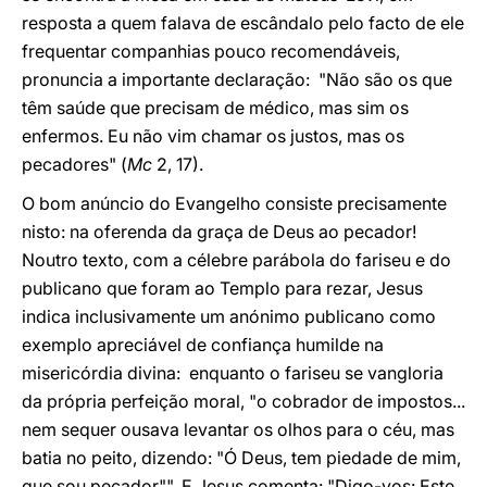
resposta a quem falava de escândalo pelo facto de ele
frequentar companhias pouco recomendáveis,
pronuncia a importante declaração: "Não são os que
têm saúde que precisam de médico, mas sim os
enfermos. Eu não vim chamar os justos, mas os
pecadores" (
Mc
2, 17).
O bom anúncio do Evangelho consiste precisamente
nisto: na oferenda da graça de Deus ao pecador!
Noutro texto, com a célebre parábola do fariseu e do
publicano que foram ao Templo para rezar, Jesus
indica inclusivamente um anónimo publicano como
exemplo apreciável de confiança humilde na
misericórdia divina: enquanto o fariseu se vangloria
da própria perfeição moral, "o cobrador de impostos...
nem sequer ousava levantar os olhos para o céu, mas
batia no peito, dizendo: "Ó Deus, tem piedade de mim,
que sou pecador"". E Jesus comenta: "Digo-vos: Este