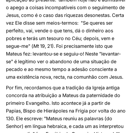
o apego a coisas incompatíveis com o seguimento de
Jesus, como é o caso das riquezas desonestas. Certa
vez Ele disse sem meios-termos: "Se queres ser
perfeito, vai, vende o que tens, dá o dinheiro aos
pobres e terás um tesouro no Céu; depois, vem e
segue-me" (
Mt
19, 21). Foi precisamente isto que
Mateus fez: levantou-se e seguiu-o! Neste "levantar-
se" é legítimo ver o abandono de uma situação de
pecado e ao mesmo tempo a adesão consciente a
uma existência nova, recta, na comunhão com Jesus.
Por fim, recordamos que a tradição da Igreja antiga
concorda na atribuição a Mateus da paternidade do
primeiro Evangelho. Isto acontece já a partir de
Papias, Bispo de Hierápoles na Frígia por volta do ano
130. Ele escreve: "Mateus reuniu as palavras (do
Senhor) em língua hebraica, e cada um as interpretou