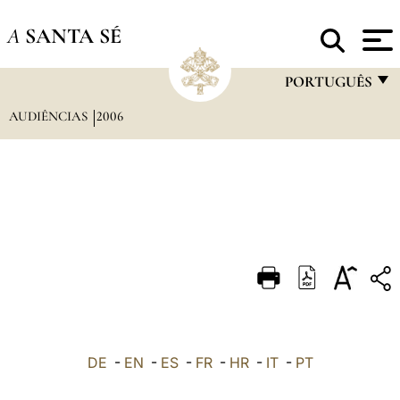
A
SANTA SÉ
PORTUGUÊS
AUDIÊNCIAS
2006
FRANÇAIS
ENGLISH
ITALIANO
PORTUGUÊS
ESPAÑOL
DEUTSCH
POLSKI
العربيّة
DE
-
EN
-
ES
-
FR
-
HR
-
IT
-
PT
中文