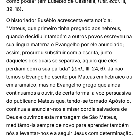
como podia" (em Eusébio de Cesareia,
Hist. eccl.
III,
39, 16).
O historiador Eusébio acrescenta esta notícia:
"Mateus, que primeiro tinha pregado aos hebreus,
quando decidiu ir também a outros povos escreveu na
sua língua materna o Evangelho por ele anunciado;
assim, procurou substituir com a escrita, junto
daqueles dos quais se separava, aquilo que eles
perdiam com a sua partida" (
ibid.
, III, 24, 6). Já não
temos o Evangelho escrito por Mateus em hebraico ou
em aramaico, mas no Evangelho grego que ainda
continuamos a ouvir, de certa forma, a voz persuasiva
do publicano Mateus que, tendo-se tornado Apóstolo,
continua a anunciar-nos a misericórdia salvadora de
Deus e ouvimos esta mensagem de São Mateus,
meditámo-la sempre de novo para aprender também
nós a levantar-nos e a seguir Jesus com determinação.