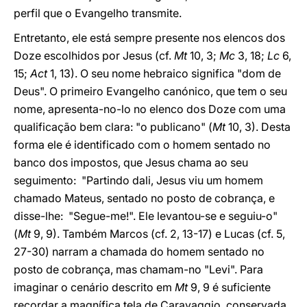
perfil que o Evangelho transmite.
Entretanto, ele está sempre presente nos elencos dos
Doze escolhidos por Jesus (cf.
Mt
10, 3;
Mc
3, 18;
Lc
6,
15;
Act
1, 13). O seu nome hebraico significa "dom de
Deus". O primeiro Evangelho canónico, que tem o seu
nome, apresenta-no-lo no elenco dos Doze com uma
qualificação bem clara: "o publicano" (
Mt
10, 3). Desta
forma ele é identificado com o homem sentado no
banco dos impostos, que Jesus chama ao seu
seguimento: "Partindo dali, Jesus viu um homem
chamado Mateus, sentado no posto de cobrança, e
disse-lhe: "Segue-me!". Ele levantou-se e seguiu-o"
(
Mt
9, 9). Também Marcos (cf. 2, 13-17) e Lucas (cf. 5,
27-30) narram a chamada do homem sentado no
posto de cobrança, mas chamam-no "Levi". Para
imaginar o cenário descrito em
Mt
9, 9 é suficiente
recordar a magnífica tela de Caravaggio, conservada