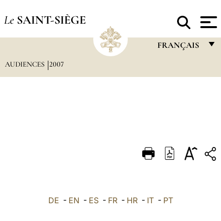
Le
SAINT-SIÈGE
FRANÇAIS
AUDIENCES
2007
FRANÇAIS
ENGLISH
ITALIANO
PORTUGUÊS
ESPAÑOL
DEUTSCH
POLSKI
العربيّة
DE
-
EN
-
ES
-
FR
-
HR
-
IT
-
PT
中文