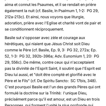
aima et connut les Psaumes, et il se rendait en prière
également la nuit (cf. Basile, In Psalmum 1, 1-2: PG 29,
212a-213c). Et ainsi, nous voyons que liturgie,
adoration, prière avec l'Eglise et charité vont de pair et
se conditionnent réciproquement.
Basile sut s'opposer avec zèle et courage aux
hérétiques, qui niaient que Jésus Christ soit Dieu
comme le Père (cf. Basile, Ep. 9, 3: PG 32, 272a; Ep.
52, 1-3: PG 32, 392b-396a; Adv. Eunomium 1, 20: PG
29, 556c). De même, contre ceux qui n'acceptaient
pas la divinité de l'Esprit Saint, il soutint que l'Esprit est
Dieu lui aussi, et "doit être compté et glorifié avec le
Père et le Fils" (cf. De Spiritu Sancto: SC 17bis, 348).
C'est pourquoi Basile est l'un des grands Pères qui ont
formulé la doctrine sur la Trinité: l'unique Dieu,
précisément parce qu'il est amour, est un Dieu en trois
Personnes, qui forment l'unité la plus profonde qui