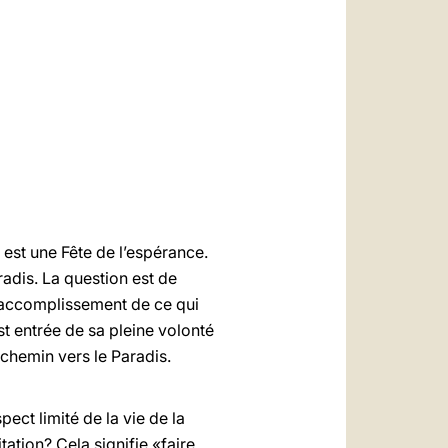
العربيّة
中文
LATINE
est une Fête de l’espérance.
radis. La question est de
l'accomplissement de ce qui
 est entrée de sa pleine volonté
e chemin vers le Paradis.
ect limité de la vie de la
tation? Cela signifie «faire