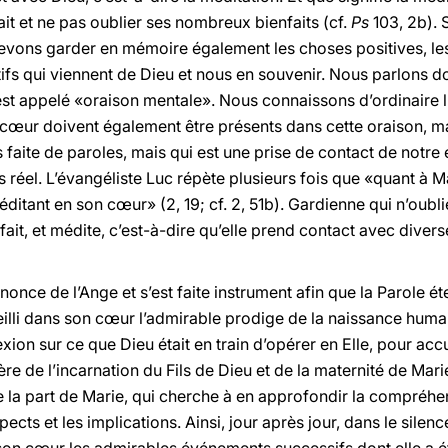
it et ne pas oublier ses nombreux bienfaits (cf.
Ps
103, 2b). 
evons garder en mémoire également les choses positives, les
itifs qui viennent de Dieu et nous en souvenir. Nous parlons d
 est appelé «oraison mentale». Nous connaissons d’ordinaire l’
 le cœur doivent également être présents dans cette oraison, 
s faite de paroles, mais qui est une prise de contact de notre
s réel. L’évangéliste Luc répète plusieurs fois que «quant à M
ditant en son cœur» (2, 19; cf. 2, 51b). Gardienne qui n’oublie
 fait, et médite, c’est-à-dire qu’elle prend contact avec divers
nnonce de l’Ange et s’est faite instrument afin que la Parole é
illi dans son cœur l’admirable prodige de la naissance humain
lexion sur ce que Dieu était en train d’opérer en Elle, pour accu
re de l’incarnation du Fils de Dieu et de la maternité de Marie
e la part de Marie, qui cherche à en approfondir la compréhens
cts et les implications. Ainsi, jour après jour, dans le silenc