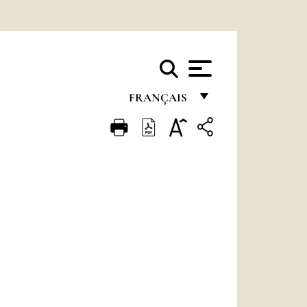
FRANÇAIS
FRANÇAIS
ENGLISH
ITALIANO
PORTUGUÊS
ESPAÑOL
DEUTSCH
POLSKI