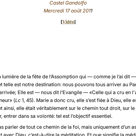
Castel Gandolfo
Mercredi 17 août 201
1
[
Vidéo
]
umière de la fête de l’Assomption qui — comme je l’ai dit — 
t telle est notre destination: nous pouvons tous arriver au Pa
rrivée; Elle est — nous dit l’Evangile — «Celle qui a cru en 
gneur» (
Lc
1, 45). Marie a donc cru, elle s’est fiée à Dieu, elle
 ainsi, elle était véritablement sur le chemin tout droit, sur l
 entrer dans sa volonté: tel est l’objectif essentiel.
s parler de tout ce chemin de la foi, mais uniquement d’un asp
ct avec Dieu, c’est-à-dire la méditation. Et que signifie la médi