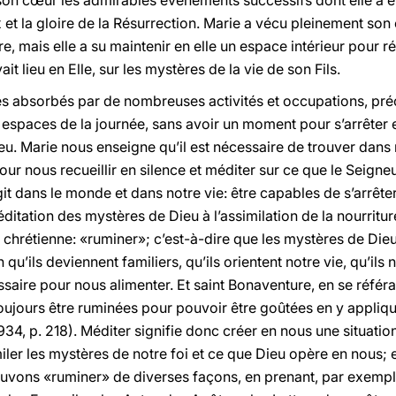
on cœur les admirables événements successifs dont elle a ét
 et la gloire de la Résurrection. Marie a vécu pleinement son
, mais elle a su maintenir en elle un espace intérieur pour réf
it lieu en Elle, sur les mystères de la vie de son Fils.
 absorbés par de nombreuses activités et occupations, pré
espaces de la journée, sans avoir un moment pour s’arrêter et 
Dieu. Marie nous enseigne qu’il est nécessaire de trouver dans
ur nous recueillir en silence et méditer sur ce que le Seigneu
agit dans le monde et dans notre vie: être capables de s’arrêt
itation des mystères de Dieu à l’assimilation de la nourriture
on chrétienne: «ruminer»; c’est-à-dire que les mystères de D
u’ils deviennent familiers, qu’ils orientent notre vie, qu’il
ssaire pour nous alimenter. Et saint Bonaventure, en se référa
 toujours être ruminées pour pouvoir être goûtées en y appli
34, p. 218). Méditer signifie donc créer en nous une situatio
similer les mystères de notre foi et ce que Dieu opère en nous;
ouvons «ruminer» de diverses façons, en prenant, par exempl