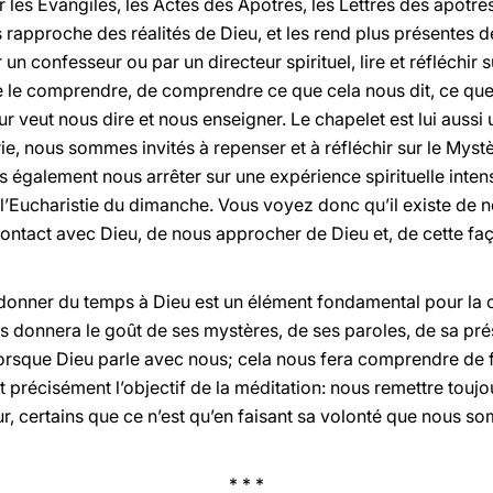
ier les Evangiles, les Actes des Apôtres, les Lettres des apôt
s rapproche des réalités de Dieu, et les rend plus présentes d
n confesseur ou par un directeur spirituel, lire et réfléchir su
e le comprendre, de comprendre ce que cela nous dit, ce que c
r veut nous dire et nous enseigner. Le chapelet est lui aussi 
ie, nous sommes invités à repenser et à réfléchir sur le Mys
également nous arrêter sur une expérience spirituelle intens
 l’Eucharistie du dimanche. Vous voyez donc qu’il existe de
contact avec Dieu, de nous approcher de Dieu et, de cette faç
donner du temps à Dieu est un élément fondamental pour la cr
s donnera le goût de ses mystères, de ses paroles, de sa pré
orsque Dieu parle avec nous; cela nous fera comprendre de f
est précisément l’objectif de la méditation: nous remettre touj
, certains que ce n’est qu’en faisant sa volonté que nous so
* * *