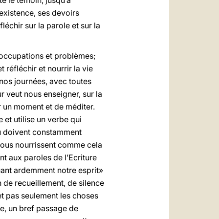
é le témoin, jusqu’à
 existence, ses devoirs
léchir sur la parole et sur la
occupations et problèmes;
réfléchir et nourrir la vie
 nos journées, avec toutes
r veut nous enseigner, sur la
er un moment et de méditer.
 et utilise un verbe qui
ieu doivent constamment
s nous nourrissent comme cela
nt aux paroles de l’Ecriture
quant ardemment notre esprit»
n de recueillement, de silence
 et pas seulement les choses
e, un bref passage de