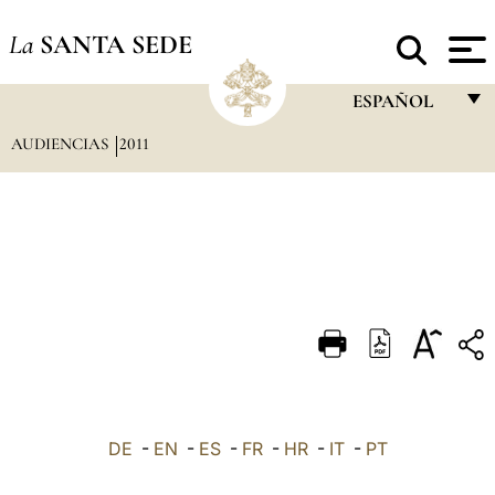
La
SANTA SEDE
ESPAÑOL
AUDIENCIAS
2011
FRANÇAIS
ENGLISH
ITALIANO
PORTUGUÊS
ESPAÑOL
DEUTSCH
POLSKI
العربيّة
DE
-
EN
-
ES
-
FR
-
HR
-
IT
-
PT
中文