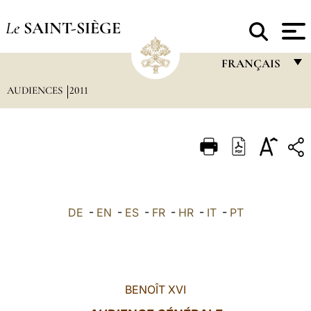
Le
SAINT-SIÈGE
FRANÇAIS
AUDIENCES
2011
FRANÇAIS
ENGLISH
ITALIANO
PORTUGUÊS
ESPAÑOL
DE
-
EN
-
ES
-
FR
-
HR
-
IT
-
PT
DEUTSCH
POLSKI
العربيّة
BENOÎT XVI
中文