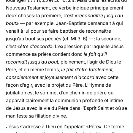
louange» (
Mt
11, 25 et
Lc
10, 21). Mais dans les écrits du
Nouveau Testament, ce verbe indique principalement
deux choses: la première, c’est
«reconnaître jusqu’au
bout»
— par exemple, Jean-Baptiste demandait à qui
venait à lui pour se faire baptiser de reconnaître
jusqu’au bout ses péchés (cf. Mt 3, 6) —; la seconde,
c’est
«être d’accord».
L’expression par laquelle Jésus
commence sa prière contient donc
le fait qu’il
reconnaît jusqu’au bout,
pleinement, l’agir de Dieu le
Père, et en même temps,
le fait d’être totalement,
consciemment et joyeusement d’accord
avec cette
façon d’agir, avec le projet du Père. L’Hymne de
jubilation est le sommet d’un chemin de prière où
apparaît clairement la communion profonde et intime
de Jésus avec la vie du Père dans l’Esprit Saint et où se
manifeste sa filiation divine.
Jésus s’adresse à Dieu en l’appelant «Père». Ce terme