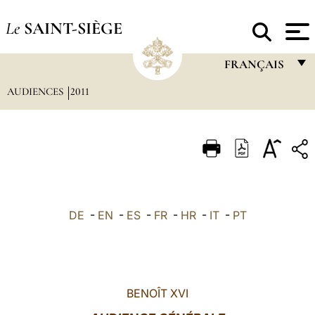
Le
SAINT-SIÈGE
FRANÇAIS
AUDIENCES
2011
FRANÇAIS
ENGLISH
ITALIANO
PORTUGUÊS
ESPAÑOL
DE
-
EN
-
ES
-
FR
-
HR
-
IT
-
PT
DEUTSCH
POLSKI
العربيّة
BENOÎT XVI
中文