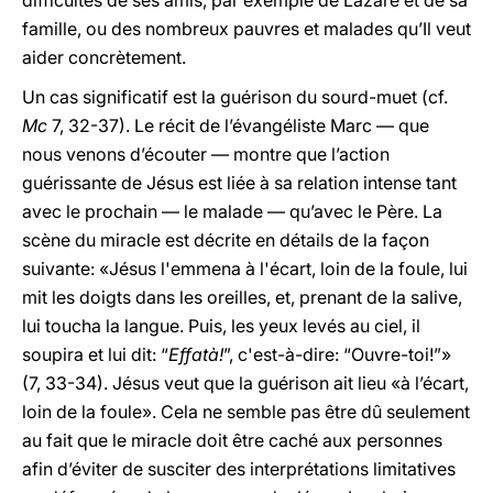
difficultés de ses amis, par exemple de Lazare et de sa
famille, ou des nombreux pauvres et malades qu’Il veut
aider concrètement.
Un cas significatif est la guérison du sourd-muet (cf.
Mc
7, 32-37). Le récit de l’évangéliste Marc — que
nous venons d’écouter — montre que l’action
guérissante de Jésus est liée à sa relation intense tant
avec le prochain — le malade — qu’avec le Père. La
scène du miracle est décrite en détails de la façon
suivante: «Jésus l'emmena à l'écart, loin de la foule, lui
mit les doigts dans les oreilles, et, prenant de la salive,
lui toucha la langue. Puis, les yeux levés au ciel, il
soupira et lui dit: “
Effatà!
”, c'est-à-dire: “Ouvre-toi!”»
(7, 33-34). Jésus veut que la guérison ait lieu «à l’écart,
loin de la foule». Cela ne semble pas être dû seulement
au fait que le miracle doit être caché aux personnes
afin d’éviter de susciter des interprétations limitatives