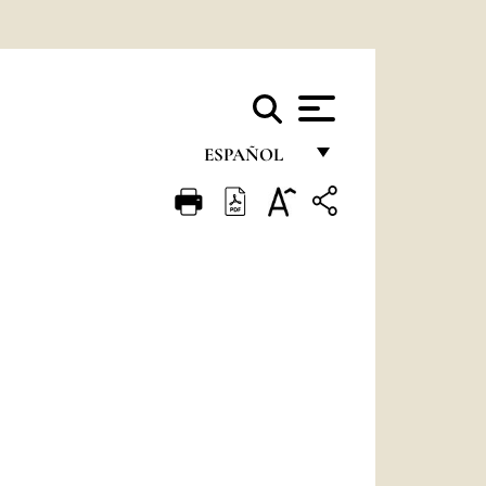
ESPAÑOL
FRANÇAIS
ENGLISH
ITALIANO
PORTUGUÊS
ESPAÑOL
DEUTSCH
POLSKI