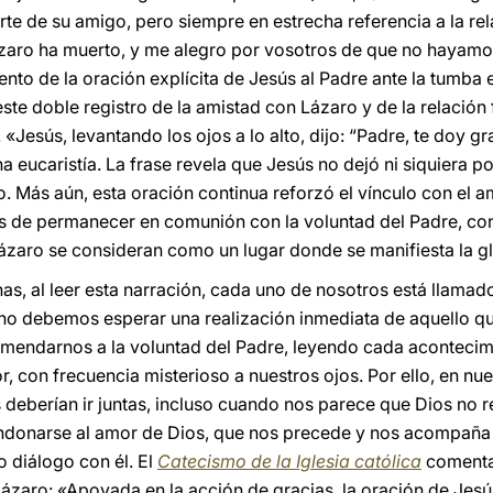
te de su amigo, pero siempre en estrecha referencia a la rel
ázaro ha muerto, y me alegro por vosotros de que no hayamos
ento de la oración explícita de Jesús al Padre ante la tumba 
este doble registro de la amistad con Lázaro y de la relación 
. «Jesús, levantando los ojos a lo alto, dijo: “Padre, te doy 
una eucaristía. La frase revela que Jesús no dejó ni siquiera p
o. Más aún, esta oración continua reforzó el vínculo con el 
s de permanecer en comunión con la voluntad del Padre, con
zaro se consideran como un lugar donde se manifiesta la gl
, al leer esta narración, cada uno de nosotros está llamad
 no debemos esperar una realización inmediata de aquello q
mendarnos a la voluntad del Padre, leyendo cada acontecimi
r, con frecuencia misterioso a nuestros ojos. Por ello, en nue
 deberían ir juntas, incluso cuando nos parece que Dios no 
ndonarse al amor de Dios, que nos precede y nos acompaña 
o diálogo con él. El
Catecismo de la Iglesia católica
comenta 
 Lázaro: «Apoyada en la acción de gracias, la oración de Jes