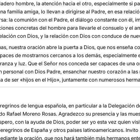
adero hombre, la atención hacia el otro, especialmente si pa
a familia amiga, lo llevan a dirigirse al Padre, en esa relac
sa: la comunión con el Padre, el diálogo constante con él, i
ciones concretas del hombre para llevarle el consuelo y el a
relación con Dios, y la relación con Dios con conduce de nue
, nuestra oración abre la puerta a Dios, que nos enseña co
paces de mostrarnos cercanos a los demás, especialmente 
eranza y luz. Que el Señor nos conceda ser capaces de una o
ón personal con Dios Padre, ensanchar nuestro corazón a las
eza de ser «hijos en el Hijo», juntamente con numerosos herm
regrinos de lengua española, en particular a la Delegación d
o Rafael Moreno Rosas. Agradezco su presencia y las muestr
spero, con la ayuda de Dios, poder ser yo esta vez quien vis
eregrinos de España y otros países latinoamericanos. Invito 
mediante la oración, que nos hará también más hermanos ent