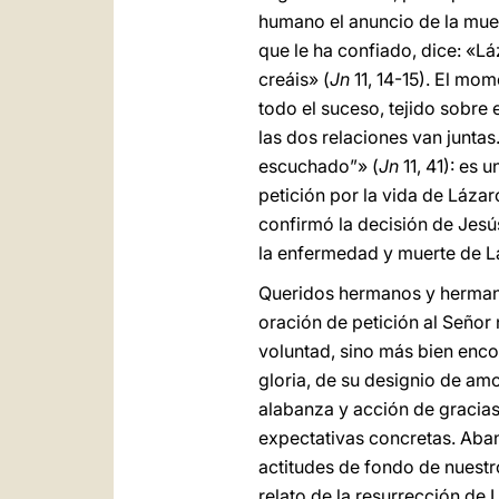
humano el anuncio de la muer
que le ha confiado, dice: «L
creáis» (
Jn
11, 14-15). El mom
todo el suceso, tejido sobre 
las dos relaciones van juntas
escuchado”» (
Jn
11, 41): es 
petición por la vida de Lázar
confirmó la decisión de Jesú
la enfermedad y muerte de Lá
Queridos hermanos y hermanas
oración de petición al Señor
voluntad, sino más bien enco
gloria, de su designio de amo
alabanza y acción de gracias
expectativas concretas. Aba
actitudes de fondo de nuestr
relato de la resurrección de