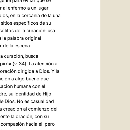
gente para evitar que se
r al enfermo a un lugar
os, en la cercanía de la una
 sitios específicos de su
ólitos de la curación: usa
 la palabra original
r de la escena.
la curación, busca
piró» (v. 34). La atención al
ración dirigida a Dios. Y la
ración a algo bueno que
icación humana con el
re, su identidad de Hijo
de Dios. No es casualidad
la creación al comienzo del
ente la oración, con su
 compasión hacia él, pero