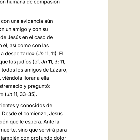
lación humana de compasión
e con una evidencia aún
con un amigo y con su
a de Jesús en el caso de
n él, así como con las
a despertarlo» (
Jn
11, 11). El
ue los judíos (cf.
Jn
11, 3; 11,
e todos los amigos de Lázaro,
iéndola llorar a ella
estremeció y preguntó:
» (
Jn
11, 33-35).
arientes y conocidos de
re. Desde el comienzo, Jesús
ción que le espera. Ante la
muerte, sino que servirá para
e también con profundo dolor