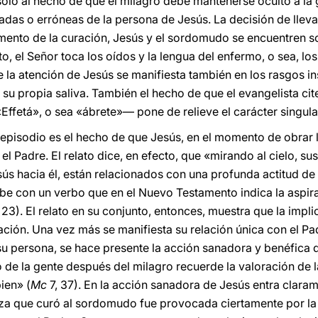
ólo al hecho de que el milagro debe mantenerse oculto a la 
adas o erróneas de la persona de Jesús. La decisión de lleva
ento de la curación, Jesús y el sordomudo se encuentren sol
o, el Señor toca los oídos y la lengua del enfermo, o sea, los
la atención de Jesús se manifiesta también en los rasgos ins
 su propia saliva. También el hecho de que el evangelista cite
ffetá», o sea «ábrete»— pone de relieve el carácter singula
e episodio es el hecho de que Jesús, en el momento de obrar 
l Padre. El relato dice, en efecto, que «mirando al cielo, sus
s hacia él, están relacionados con una profunda actitud de o
ibe con un verbo que en el Nuevo Testamento indica la aspi
 23). El relato en su conjunto, entonces, muestra que la impl
ación. Una vez más se manifiesta su relación única con el Pad
e su persona, se hace presente la acción sanadora y benéfica 
 de la gente después del milagro recuerde la valoración de 
ien» (
Mc
7, 37). En la acción sanadora de Jesús entra claram
erza que curó al sordomudo fue provocada ciertamente por la