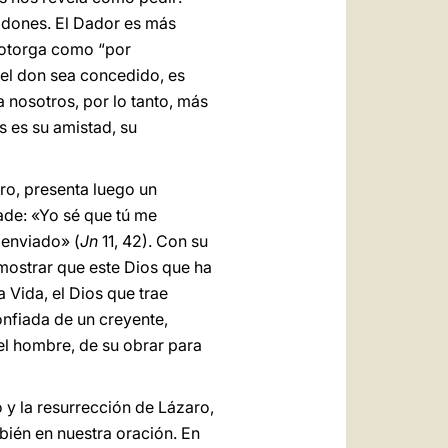
s dones. El Dador es más
e otorga como “por
 el don sea concedido, es
 nosotros, por lo tanto, más
 es su amistad, su
ro, presenta luego un
ñade: «Yo sé que tú me
 enviado» (
Jn
11, 42). Con su
e mostrar que este Dios que ha
la Vida, el Dios que trae
nfiada de un creyente,
 el hombre, de su obrar para
y la resurrección de Lázaro,
bién en nuestra oración. En