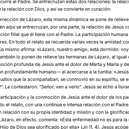
curre al Padre. Se entrecruzan estas dos relaciones: la re
 la relación con Dios, y así se convierte en curación.
esurrección de Lázaro, esta misma dinámica se pone de reliev
ién aquí se entrecruzan, por una parte, la relación de Jesús 
lación filial que él tiene con el Padre. La participación human
res. En todo el relato se recuerda varias veces la amistad co
s mismo afirma: «Lázaro, nuestro amigo, está dormido: voy 
ambién lo ponen de relieve las hermanas de Lázaro, al igual q
moción profunda de Jesús ante el dolor de Marta y María y d
n profundamente humano— al acercarse a la tumba: «Jesús, v
s judíos que la acompañaban, se conmovió en su espíritu, se 
. Le contestaron: “Señor, ven a verlo”. Jesús se echó a llorar
participación y la conmoción de Jesús ante el dolor de los p
do el relato, con una continua e intensa relación con el Pad
 relación con su propia identidad y misión y con la glorifica
Lázaro, en efecto, comenta: «Esta enfermedad no es para la 
 Hijo de Dios sea glorificado por ella» (
Jn
11, 4). Jesús acog