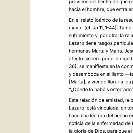
proviene del hecho de que re
hacia el hombre, que entra en
En el relato joánico de la r
mayor (cf.
Jn
11, 1-44). Tamb
sufrimiento y, por otra, la re
Lázaro tiene rasgos particula
hermanas Marta y María. Jesú
afecto sincero por el amigo t
36); se manifiesta en la con
y desemboca en el llanto —ta
[Marta], y viendo llorar a lo
“¿Dónde lo habéis enterrado?”
Esta relación de amistad, la 
Lázaro, está vinculada, en to
hace una lectura del hecho en
noticia de la enfermedad de 
la gloria de Dios, para que el