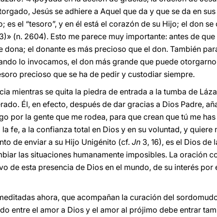
torgado, Jesús se adhiere a Aquel que da y que se da en su
 es el “tesoro”, y en él está el corazón de su Hijo; el don s
33)» (n. 2604). Esto me parece muy importante: antes de que
e dona; el donante es más precioso que el don. También para
uando lo invocamos, el don más grande que puede otorgarnos
tesoro precioso que se ha de pedir y custodiar siempre.
ia mientras se quita la piedra de entrada a la tumba de Láza
erado. Él, en efecto, después de dar gracias a Dios Padre, a
go por la gente que me rodea, para que crean que tú me has
 la fe, a la confianza total en Dios y en su voluntad, y quier
to de enviar a su Hijo Unigénito (cf.
Jn
3, 16), es el Dios de 
biar las situaciones humanamente imposibles. La oración co
ivo de esta presencia de Dios en el mundo, de su interés por
meditadas ahora, que acompañan la curación del sordomudo 
do entre el amor a Dios y el amor al prójimo debe entrar tam