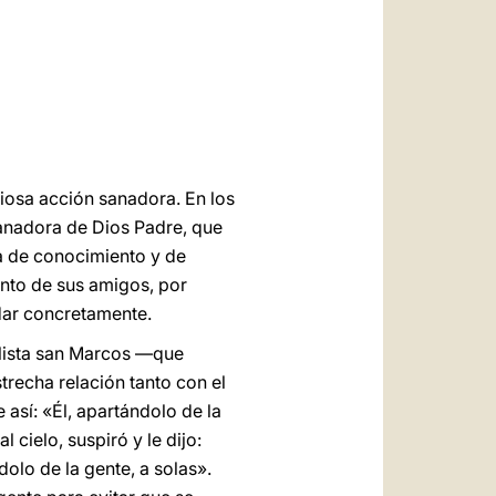
العربيّة
中文
LATINE
iosa acción sanadora. En los
sanadora de Dios Padre, que
ca de conocimiento y de
ento de sus amigos, por
udar concretamente.
elista san Marcos —que
recha relación tanto con el
así: «Él, apartándolo de la
l cielo, suspiró y le dijo:
dolo de la gente, a solas».