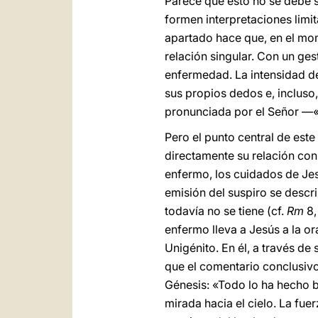
Parece que esto no se debe s
formen interpretaciones limit
apartado hace que, en el mom
relación singular. Con un gest
enfermedad. La intensidad de 
sus propios dedos e, incluso,
pronunciada por el Señor —«E
Pero el punto central de est
directamente su relación con e
enfermo, los cuidados de Jesú
emisión del suspiro se descr
todavía no se tiene (cf.
Rm
8,
enfermo lleva a Jesús a la or
Unigénito. En él, a través d
que el comentario conclusivo
Génesis: «Todo lo ha hecho b
mirada hacia el cielo. La fu