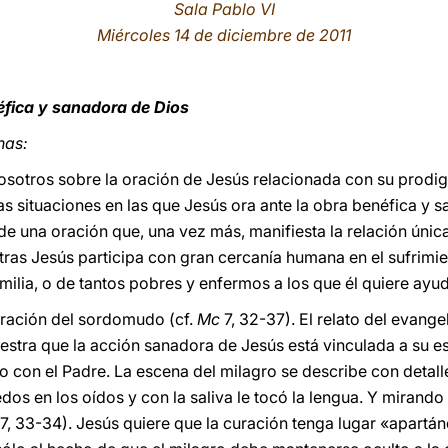
Sala Pablo VI
Miércoles 14 de diciembre de 2011
éfica y sanadora de Dios
nas:
osotros sobre la oración de Jesús relacionada con su prodig
as situaciones en las que Jesús ora ante la obra benéfica y 
a de una oración que, una vez más, manifiesta la relación úni
ras Jesús participa con gran cercanía humana en el sufrimi
milia, o de tantos pobres y enfermos a los que él quiere ay
curación del sordomudo (cf.
Mc
7, 32-37). El relato del evang
ra que la acción sanadora de Jesús está vinculada a su est
on el Padre. La escena del milagro se describe con detalle 
edos en los oídos y con la saliva le tocó la lengua. Y mirando a
 (7, 33-34). Jesús quiere que la curación tenga lugar «apartán