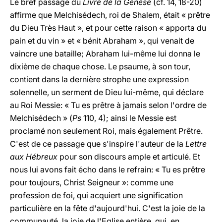
Le bref passage du
Livre de la Genèse
(cf. 14, 18-20)
affirme que Melchisédech, roi de Shalem, était « prêtre
du Dieu Très Haut », et pour cette raison « apporta du
pain et du vin » et « bénit Abraham », qui venait de
vaincre une bataille; Abraham lui-même lui donna le
dixième de chaque chose. Le psaume, à son tour,
contient dans la dernière strophe une expression
solennelle, un serment de Dieu lui-même, qui déclare
au Roi Messie: « Tu es prêtre à jamais selon l'ordre de
Melchisédech » (
Ps
110, 4); ainsi le Messie est
proclamé non seulement Roi, mais également Prêtre.
C'est de ce passage que s'inspire l'auteur de la
Lettre
aux Hébreux
pour son discours ample et articulé. Et
nous lui avons fait écho dans le refrain: « Tu es prêtre
pour toujours, Christ Seigneur »: comme une
profession de foi, qui acquiert une signification
particulière en la fête d'aujourd'hui. C'est la joie de la
communauté, la joie de l'Eglise entière, qui, en