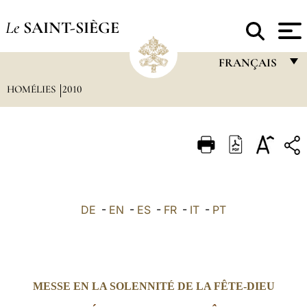
Le
SAINT-SIÈGE
FRANÇAIS
HOMÉLIES
2010
FRANÇAIS
ENGLISH
ITALIANO
PORTUGUÊS
ESPAÑOL
DE
-
EN
-
ES
-
FR
-
IT
-
PT
DEUTSCH
POLSKI
العربيّة
MESSE EN LA SOLENNITÉ DE LA FÊTE-DIEU
中文