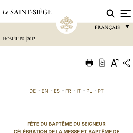
Le
SAINT-SIÈGE
FRANÇAIS
HOMÉLIES
2012
FRANÇAIS
ENGLISH
ITALIANO
PORTUGUÊS
ESPAÑOL
DE
-
EN
-
ES
-
FR
-
IT
-
PL
-
PT
DEUTSCH
POLSKI
العربيّة
FÊTE DU BAPTÊME DU SEIGNEUR
CÉLÉBRATION DE LA MESSE ET BAPTÊME DE
中文