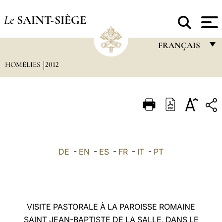
Le
SAINT-SIÈGE
FRANÇAIS
HOMÉLIES
2012
FRANÇAIS
ENGLISH
ITALIANO
PORTUGUÊS
ESPAÑOL
DE
-
EN
-
ES
-
FR
-
IT
-
PT
DEUTSCH
POLSKI
العربيّة
VISITE PASTORALE À LA PAROISSE ROMAINE
SAINT JEAN-BAPTISTE DE LA SALLE, DANS LE
中文