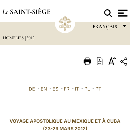
Le
SAINT-SIÈGE
FRANÇAIS
HOMÉLIES
2012
FRANÇAIS
ENGLISH
ITALIANO
PORTUGUÊS
ESPAÑOL
DE
-
EN
-
ES
-
FR
-
IT
-
PL
-
PT
DEUTSCH
POLSKI
العربيّة
VOYAGE APOSTOLIQUE AU MEXIQUE ET À CUBA
(23-29 MARS 2012)
中文