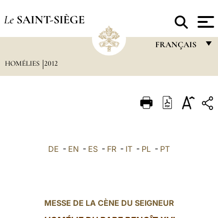
Le
SAINT-SIÈGE
FRANÇAIS
HOMÉLIES
2012
FRANÇAIS
ENGLISH
ITALIANO
PORTUGUÊS
ESPAÑOL
DE
-
EN
-
ES
-
FR
-
IT
-
PL
-
PT
DEUTSCH
POLSKI
العربيّة
MESSE DE LA CÈNE DU SEIGNEUR
中文