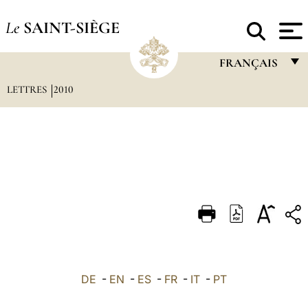
Le
SAINT-SIÈGE
FRANÇAIS
LETTRES
2010
FRANÇAIS
ENGLISH
ITALIANO
PORTUGUÊS
ESPAÑOL
DEUTSCH
POLSKI
العربيّة
DE
-
EN
-
ES
-
FR
-
IT
-
PT
中文