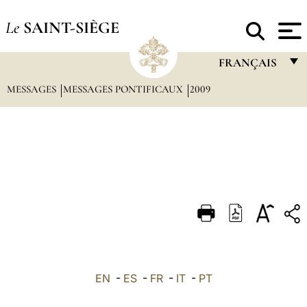
Le
SAINT-SIÈGE
FRANÇAIS
MESSAGES
MESSAGES PONTIFICAUX
2009
FRANÇAIS
ENGLISH
ITALIANO
PORTUGUÊS
ESPAÑOL
DEUTSCH
POLSKI
العربيّة
EN
-
ES
-
FR
-
IT
-
PT
中文