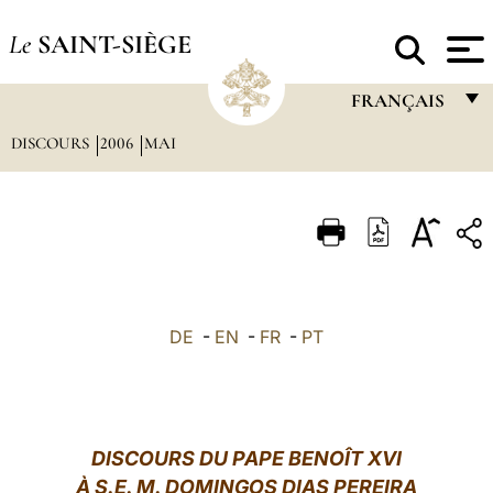
Le
SAINT-SIÈGE
FRANÇAIS
DISCOURS
2006
MAI
FRANÇAIS
ENGLISH
ITALIANO
PORTUGUÊS
ESPAÑOL
DE
-
EN
-
FR
-
PT
DEUTSCH
POLSKI
العربيّة
DISCOURS DU PAPE BENOÎT XVI
À S.E. M. DOMINGOS DIAS PEREIRA
中文