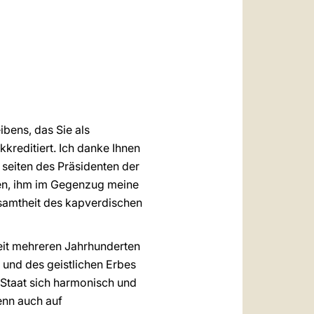
العربيّة
中文
LATINE
bens, das Sie als
kreditiert. Ich danke Ihnen
 seiten des Präsidenten der
ten, ihm im Gegenzug meine
samtheit des kapverdischen
seit mehreren Jahrhunderten
 und des geistlichen Erbes
 Staat sich harmonisch und
enn auch auf