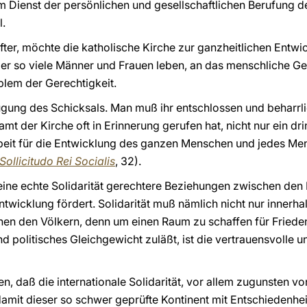
m Dienst der persönlichen und gesellschaftlichen Berufung d
.
fter, möchte die katholische Kirche zur ganzheitlichen Entwi
der so viele Männer und Frauen leben, an das menschliche Gew
blem der Gerechtigkeit.
ügung des Schicksals. Man muß ihr entschlossen und beharrli
amt der Kirche oft in Erinnerung gerufen hat, nicht nur ein 
it für die Entwicklung des ganzen Menschen und jedes Mensch
Sollicitudo Rei Socialis
, 32).
eine echte Solidarität gerechtere Beziehungen zwischen den 
twicklung fördert. Solidarität muß nämlich nicht nur innerha
n den Völkern, denn um einen Raum zu schaffen für Frieden 
d politisches Gleichgewicht zuläßt, ist die vertrauensvolle
, daß die internationale Solidarität, vor allem zugunsten vo
mit dieser so schwer geprüfte Kontinent mit Entschiedenhe