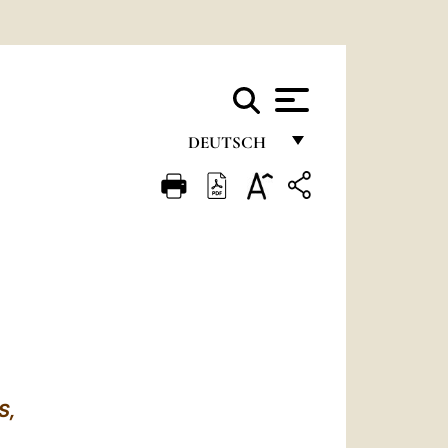
DEUTSCH
FRANÇAIS
ENGLISH
ITALIANO
PORTUGUÊS
ESPAÑOL
DEUTSCH
S,
POLSKI