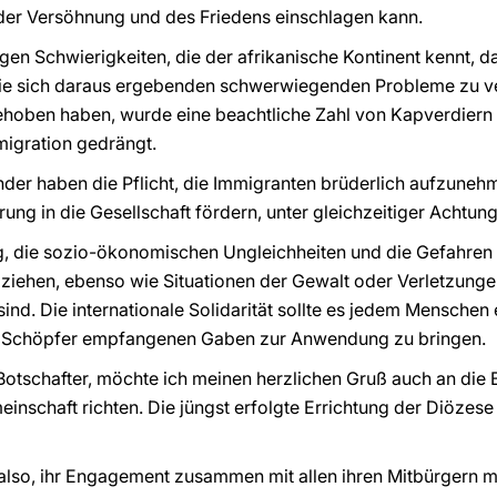
 der Versöhnung und des Friedens einschlagen kann.
igen Schwierigkeiten, die der afrikanische Kontinent kennt, 
ie sich daraus ergebenden schwerwiegenden Probleme zu ve
ehoben haben, wurde eine beachtliche Zahl von Kapverdiern
igration gedrängt.
der haben die Pflicht, die Immigranten brüderlich aufzuneh
rung in die Gesellschaft fördern, unter gleichzeitiger Achtung
g, die sozio-ökonomischen Ungleichheiten und die Gefahren 
u ziehen, ebenso wie Situationen der Gewalt oder Verletzung
ind. Die internationale Solidarität sollte es jedem Menschen
 Schöpfer empfangenen Gaben zur Anwendung zu bringen.
 Botschafter, möchte ich meinen herzlichen Gruß auch an die 
nschaft richten. Die jüngst erfolgte Errichtung der Diözese 
also, ihr Engagement zusammen mit allen ihren Mitbürgern mu