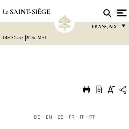
Le
SAINT-SIÈGE
FRANÇAIS
DISCOURS
2006
MAI
FRANÇAIS
ENGLISH
ITALIANO
PORTUGUÊS
ESPAÑOL
DEUTSCH
POLSKI
العربيّة
DE
-
EN
-
ES
-
FR
-
IT
-
PT
中文