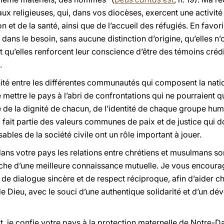
ux religieuses, qui, dans vos diocèses, exercent une activité 
 et de la santé, ainsi que de l’accueil des réfugiés. En favor
dans le besoin, sans aucune distinction d’origine, qu’elles n’o
 et qu’elles renforcent leur conscience d’être des témoins cré
.
nité entre les différentes communautés qui composent la natio
 mettre le pays à l’abri de confrontations qui ne pourraient q
de la dignité de chacun, de l’identité de chaque groupe humai
on, fait partie des valeurs communes de paix et de justice qui
ables de la société civile ont un rôle important à jouer.
dans votre pays les relations entre chrétiens et musulmans s
che d’une meilleure connaissance mutuelle. Je vous encoura
 de dialogue sincère et de respect réciproque, afin d’aider 
de Dieu, avec le souci d’une authentique solidarité et d’un 
, je confie votre pays à la protection maternelle de Notre-Da