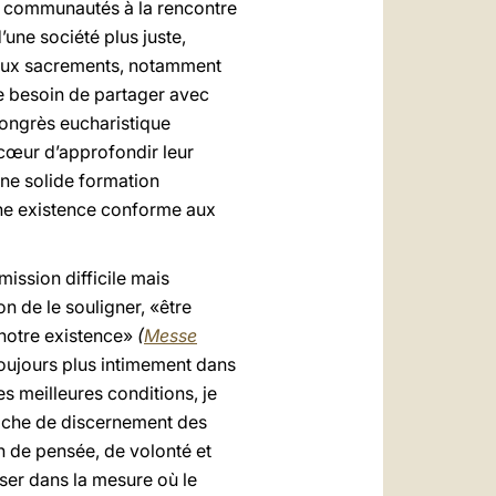
os communautés à la rencontre
’une société plus juste,
es aux sacrements, notamment
 le besoin de partager avec
Congrès eucharistique
cœur d’approfondir leur
 une solide formation
 une existence conforme aux
mission difficile mais
n de le souligner, «être
e notre existence»
(
Messe
 toujours plus intimement dans
es meilleures conditions, je
 tâche de discernement des
n de pensée, de volonté et
ser dans la mesure où le