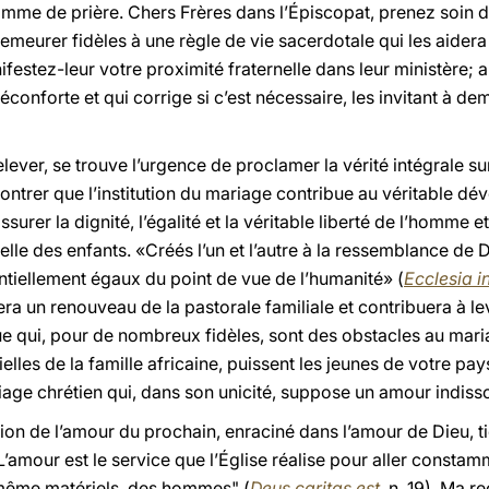
mme de prière. Chers Frères dans l’Épiscopat, prenez soin de 
emeurer fidèles à une règle de vie sacerdotale qui les aider
ifestez-leur votre proximité fraternelle dans leur ministère; 
 réconforte et qui corrige si c’est nécessaire, les invitant à de
lever, se trouve l’urgence de proclamer la vérité intégrale sur
 montrer que l’institution du mariage contribue au véritable
ssurer la dignité, l’égalité et la véritable liberté de l’homme 
elle des enfants. «Créés l’un et l’autre à la ressemblance de
ntiellement égaux du point de vue de l’humanité» (
Ecclesia i
ra un renouveau de la pastorale familiale et contribuera à leve
ue qui, pour de nombreux fidèles, sont des obstacles au mari
elles de la famille africaine, puissent les jeunes de votre pays
age chrétien qui, dans son unicité, suppose un amour indisso
ation de l’amour du prochain, enraciné dans l’amour de Dieu, 
’amour est le service que l’Église réalise pour aller consta
 même matériels, des hommes" (
Deus caritas est
, n. 19). Ma 