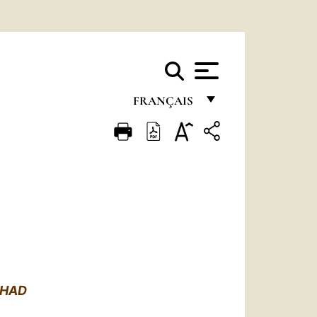
FRANÇAIS
FRANÇAIS
ENGLISH
ITALIANO
PORTUGUÊS
ESPAÑOL
DEUTSCH
CHAD
POLSKI