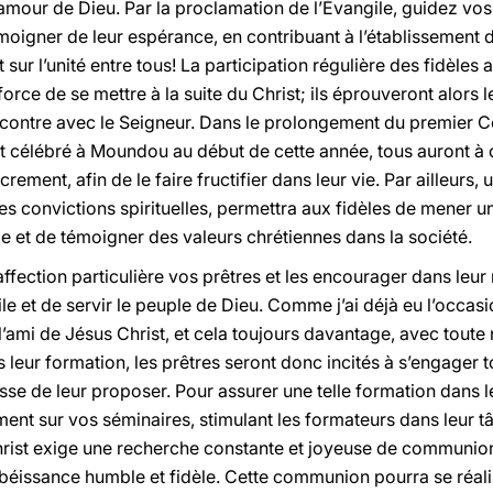
’amour de Dieu. Par la proclamation de l’Évangile, guidez v
moigner de leur espérance, en contribuant à l’établissement d
t sur l’unité entre tous! La participation régulière des fidèl
 force de se mettre à la suite du Christ; ils éprouveront alors
rencontre avec le Seigneur. Dans le prolongement du premier 
t célébré à Moundou au début de cette année, tous auront à 
ment, afin de le faire fructifier dans leur vie. Par ailleurs,
tes convictions spirituelles, permettra aux fidèles de mener
et de témoigner des valeurs chrétiennes dans la société.
ffection particulière vos prêtres et les encourager dans leur 
le et de servir le peuple de Dieu. Comme j’ai déjà eu l’occasio
r l’ami de Jésus Christ, et cela toujours davantage, avec tout
s leur formation, les prêtres seront donc incités à s’engager
esse de leur proposer. Pour assurer une telle formation dans l
vement sur vos séminaires, stimulant les formateurs dans leur
Christ exige une recherche constante et joyeuse de communio
obéissance humble et fidèle. Cette communion pourra se réali