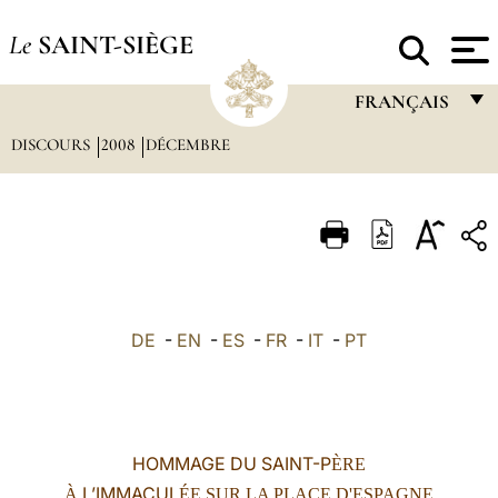
Le
SAINT-SIÈGE
FRANÇAIS
DISCOURS
2008
DÉCEMBRE
FRANÇAIS
ENGLISH
ITALIANO
PORTUGUÊS
ESPAÑOL
DE
-
EN
-
ES
-
FR
-
IT
-
PT
DEUTSCH
POLSKI
العربيّة
HOMMAGE DU SAINT-P
ÈRE
中文
L’IMMACUL
À
ÉE
SUR LA PLACE D'ESPAGNE