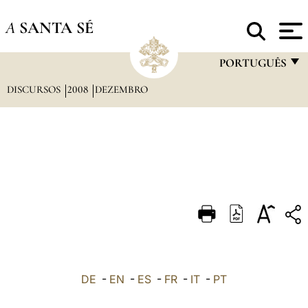
A
SANTA SÉ
PORTUGUÊS
DISCURSOS
2008
DEZEMBRO
FRANÇAIS
ENGLISH
ITALIANO
PORTUGUÊS
ESPAÑOL
DEUTSCH
POLSKI
العربيّة
DE
-
EN
-
ES
-
FR
-
IT
-
PT
中文