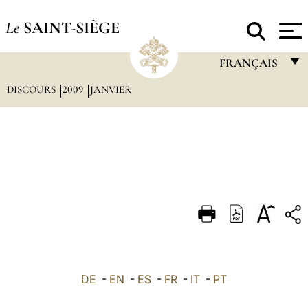
Le
SAINT-SIÈGE
FRANÇAIS
DISCOURS
2009
JANVIER
FRANÇAIS
ENGLISH
ITALIANO
PORTUGUÊS
ESPAÑOL
DEUTSCH
POLSKI
العربيّة
DE
-
EN
-
ES
-
FR
-
IT
-
PT
中文